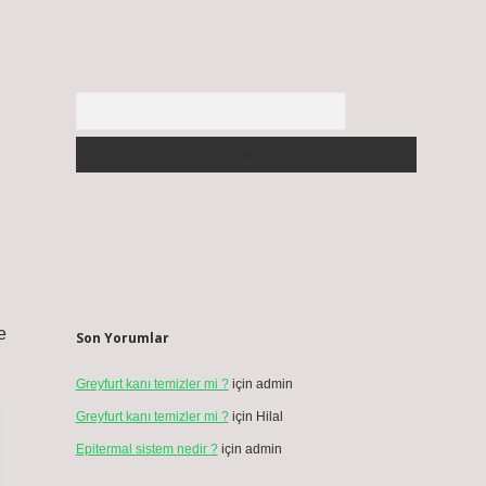
Arama
e
Son Yorumlar
Greyfurt kanı temizler mi ?
için
admin
Greyfurt kanı temizler mi ?
için
Hilal
Epitermal sistem nedir ?
için
admin