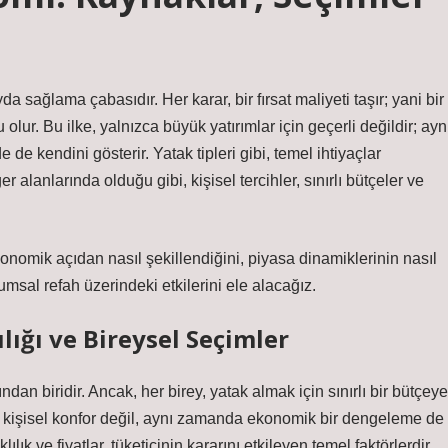
sağlama çabasıdır. Her karar, bir fırsat maliyeti taşır; yani bir
lur. Bu ilke, yalnızca büyük yatırımlar için geçerli değildir; ayn
e kendini gösterir. Yatak tipleri gibi, temel ihtiyaçlar
 alanlarında olduğu gibi, kişisel tercihler, sınırlı bütçeler ve
ekonomik açıdan nasıl şekillendiğini, piyasa dinamiklerinin nasıl
umsal refah üzerindeki etkilerini ele alacağız.
ılığı ve Bireysel Seçimler
ndan biridir. Ancak, her birey, yatak almak için sınırlı bir bütçeye
ece kişisel konfor değil, aynı zamanda ekonomik bir dengeleme de
ılık ve fiyatlar, tüketicinin kararını etkileyen temel faktörlerdir.