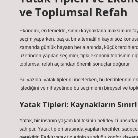
ve Toplumsal Refah
Ekonomi, en temelde, sınırlı kaynaklarla maksimum fayda 
seçim yaparken, başka bir alternatifin kaybı söz konusu o
zamanda günlük hayatın her alanında, küçük tercihlerde d
üzerinden yapılan seçimler, tıpkı ekonomi teorisinin diğer
toplumsal refah açısından önemli sonuçlar doğurur.
Bu yazıda, yatak tiplerini incelerken, bu tercihlerinin 
işlediğini ve nihayetinde bu seçimlerin bireysel ve topl
Yatak Tipleri: Kaynakların Sınırl
Yatak, bir insanın yaşam kalitesinin belirleyici unsurları
sahiptir. Yatak tipleri arasında yapılan tercihler, sad
gerektirir. Farklı yatak tiplerinin sunduğu konfor, dayanıkl