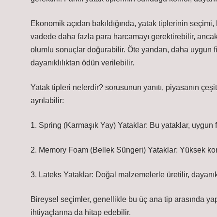
Ekonomik açıdan bakıldığında, yatak tiplerinin seçimi, bir
vadede daha fazla para harcamayı gerektirebilir, anca
olumlu sonuçlar doğurabilir. Öte yandan, daha uygun fiy
dayanıklılıktan ödün verilebilir.
Yatak tipleri nelerdir? sorusunun yanıtı, piyasanın çeşit
ayrılabilir:
1. Spring (Karmaşık Yay) Yataklar: Bu yataklar, uygun fi
2. Memory Foam (Bellek Süngeri) Yataklar: Yüksek konfo
3. Lateks Yataklar: Doğal malzemelerle üretilir, dayanı
Bireysel seçimler, genellikle bu üç ana tip arasında yapıl
ihtiyaçlarına da hitap edebilir.