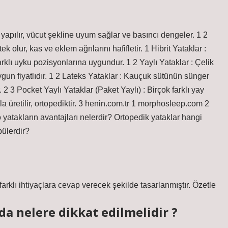
n yapılır, vücut şekline uyum sağlar ve basıncı dengeler. 1 2
olur, kas ve eklem ağrılarını hafifletir. 1 Hibrit Yataklar :
rklı uyku pozisyonlarına uygundur. 1 2 Yaylı Yataklar : Çelik
e uygun fiyatlıdır. 1 2 Lateks Yataklar : Kauçuk sütünün sünger
 2 3 Pocket Yaylı Yataklar (Paket Yaylı) : Birçok farklı yay
 üretilir, ortopediktir. 3 henin.com.tr 1 morphosleep.com 2
atakların avantajları nelerdir? Ortopedik yataklar hangi
pülerdir?
arklı ihtiyaçlara cevap verecek şekilde tasarlanmıştır. Özetle
da nelere dikkat edilmelidir ?