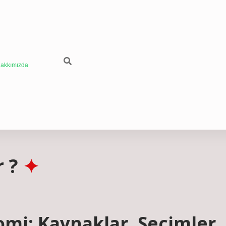
akkımızda
r ?
omi: Kaynaklar, Seçimler