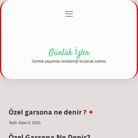
menüyü
Anasayfa
Gizlilik Politikası
Yasal Uyarı
aç
Hakkımızda
Günlük İzler
Günlük yaşamda sıradanlığı bozacak satırlar.
Özel garsona ne denir ?
Tarih: Ekim 5, 2025
Özel Garsona Ne Denir?