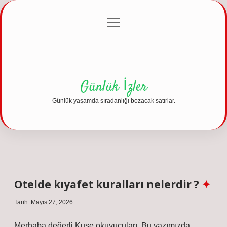
menüyü
Anasayfa
Gizlilik Politikası
Yasal Uyarı
aç
Hakkımızda
Günlük İzler
Günlük yaşamda sıradanlığı bozacak satırlar.
Otelde kıyafet kuralları nelerdir ?
Tarih: Mayıs 27, 2026
Merhaba değerli Kuse okuyucuları. Bu yazımızda