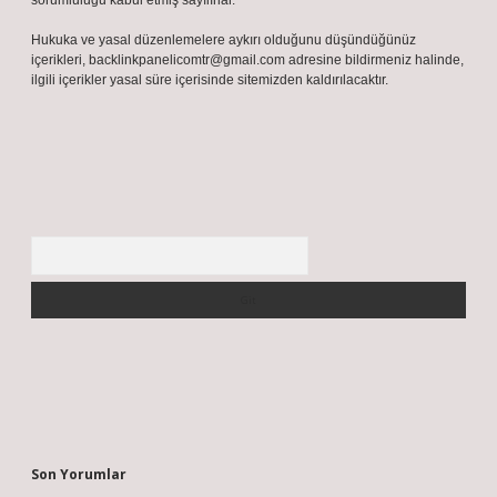
sorumluluğu kabul etmiş sayılırlar.
Hukuka ve yasal düzenlemelere aykırı olduğunu düşündüğünüz
içerikleri,
backlinkpanelicomtr@gmail.com
adresine bildirmeniz halinde,
ilgili içerikler yasal süre içerisinde sitemizden kaldırılacaktır.
Arama
Son Yorumlar