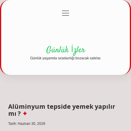
menüyü
Anasayfa
Gizlilik Politikası
Yasal Uyarı
aç
Hakkımızda
Günlük İzler
Günlük yaşamda sıradanlığı bozacak satırlar.
Alüminyum tepside yemek yapılır
mı ?
Tarih: Haziran 30, 2026