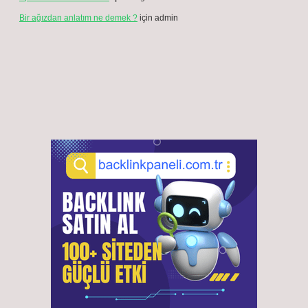
Bir ağızdan anlatım ne demek ?
için
admin