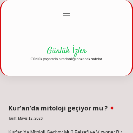
menüyü
Anasayfa
Gizlilik Politikası
Yasal Uyarı
aç
Hakkımızda
Günlük İzler
Günlük yaşamda sıradanlığı bozacak satırlar.
Kur’an’da mitoloji geçiyor mu ?
Tarih: Mayıs 12, 2026
Kur’an’da Mitoloji Geçiyor Mu? Felsefi ve Vizyoner Bir