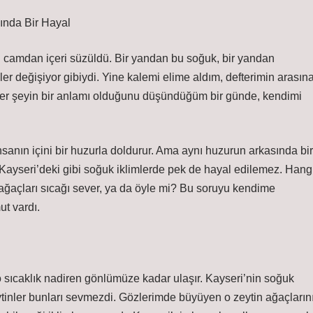
sında Bir Hayal
 camdan içeri süzüldü. Bir yandan bu soğuk, bir yandan
er değişiyor gibiydi. Yine kalemi elime aldım, defterimin arasın
er şeyin bir anlamı olduğunu düşündüğüm bir günde, kendimi
nın içini bir huzurla doldurur. Ama aynı huzurun arkasında bir
ayseri’deki gibi soğuk iklimlerde pek de hayal edilemez. Hang
n ağaçları sıcağı sever, ya da öyle mi? Bu soruyu kendime
ut vardı.
o sıcaklık nadiren gönlümüze kadar ulaşır. Kayseri’nin soğuk
ytinler bunları sevmezdi. Gözlerimde büyüyen o zeytin ağaçların