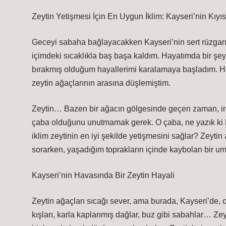
Zeytin Yetişmesi İçin En Uygun İklim: Kayseri’nin Kıyı
Geceyi sabaha bağlayacakken Kayseri’nin sert rüzgarı
içimdeki sıcaklıkla baş başa kaldım. Hayatımda bir şeyl
bırakmış olduğum hayallerimi karalamaya başladım. H
zeytin ağaçlarının arasına düşlemiştim.
Zeytin… Bazen bir ağacın gölgesinde geçen zaman, insa
çaba olduğunu unutmamak gerek. O çaba, ne yazık ki K
iklim zeytinin en iyi şekilde yetişmesini sağlar? Zeyti
sorarken, yaşadığım toprakların içinde kaybolan bir um
Kayseri’nin Havasında Bir Zeytin Hayali
Zeytin ağaçları sıcağı sever, ama burada, Kayseri’de, 
kışları, karla kaplanmış dağlar, buz gibi sabahlar… Ze