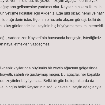
lay ve verimli olurdu. Bu yüzden, zeytin ağaçları denize yakın
 ağaçların gelişmesine yardımcı olur. Kayseri’nin kara iklimi, bu
un yetişme koşulları için Akdeniz, Ege gibi sıcak, nemli ve hafif
r, toprağı derin ister. Ege’nin o huzurlu akşam güneşi, belki de
ranlık kış günlerinde ise, zeytinin hiç büyüyememesi muhtemeldi.
eğil, sadece zor. Kayseri’nin havasında her şeyin, istediğimiz
san hayal etmekten vazgeçmez.
Akdeniz kıyılarında büyümüş bir zeytin ağacının gölgesinde
irayetli, sabırlı ve güçlüymüş meğer. Bu ağaçlar, her koşulda
mde, zeytinler büyüyorsa… Belki bir gün bu topraklarda da
ımla, bir gün belki Kayseri’nin soğuk havasını zeytin ağaçlarıyla