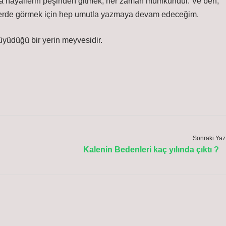
Ama hayallerin peşinden gitmek, her zaman mümkündür. Ve ben,
 yerde görmek için hep umutla yazmaya devam edeceğim.
üyüdüğü bir yerin meyvesidir.
Sonraki Yaz
Kalenin Bedenleri kaç yılında çıktı ?