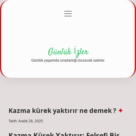
menüyü
Anasayfa
Gizlilik Politikası
Yasal Uyarı
aç
Hakkımızda
Günlük İzler
Günlük yaşamda sıradanlığı bozacak satırlar.
Kazma kürek yaktırır ne demek ?
Tarih: Aralık 28, 2025
Kazma Kürek Yaktırır: Felsefi Bir