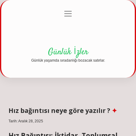
menüyü
Anasayfa
Gizlilik Politikası
Yasal Uyarı
aç
Hakkımızda
Günlük İzler
Günlük yaşamda sıradanlığı bozacak satırlar.
Hız bağıntısı neye göre yazılır ?
Tarih: Aralık 28, 2025
Hız Bağıntısı: İktidar, Toplumsal