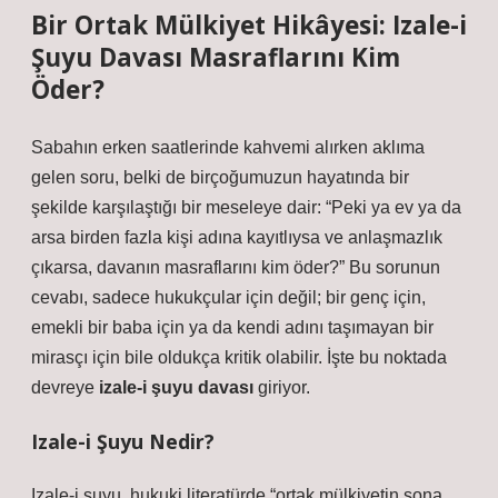
Bir Ortak Mülkiyet Hikâyesi:
Izale-i
Şuyu Davası Masraflarını Kim
Öder?
Sabahın erken saatlerinde kahvemi alırken aklıma
gelen soru, belki de birçoğumuzun hayatında bir
şekilde karşılaştığı bir meseleye dair: “Peki ya ev ya da
arsa birden fazla kişi adına kayıtlıysa ve anlaşmazlık
çıkarsa, davanın masraflarını kim öder?” Bu sorunun
cevabı, sadece hukukçular için değil; bir genç için,
emekli bir baba için ya da kendi adını taşımayan bir
mirasçı için bile oldukça kritik olabilir. İşte bu noktada
devreye
izale-i şuyu davası
giriyor.
Izale-i Şuyu Nedir?
Izale-i şuyu, hukuki literatürde “ortak mülkiyetin sona