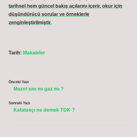
tarihsel hem güncel bakış açılarını içerir, okur için
düşündürücü sorular ve örneklerle
zenginleştirilmiştir.
Tarih:
Makaleler
Önceki Yazı
Mazot sıvı mı gaz mı ?
Sonraki Yazı
Kafatasçı ne demek TDK ?