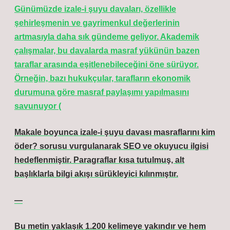
Günümüzde izale-i şuyu davaları, özellikle
şehirleşmenin ve gayrimenkul değerlerinin
artmasıyla daha sık gündeme geliyor. Akademik
çalışmalar, bu davalarda masraf yükünün bazen
taraflar arasında eşitlenebileceğini öne sürüyor.
Örneğin, bazı hukukçular, tarafların ekonomik
durumuna göre masraf paylaşımı yapılmasını
savunuyor (
Makale boyunca
izale-i şuyu davası masraflarını kim
öder?
sorusu vurgulanarak SEO ve okuyucu ilgisi
hedeflenmiştir. Paragraflar kısa tutulmuş, alt
başlıklarla bilgi akışı sürükleyici kılınmıştır.
—
Bu metin yaklaşık 1.200 kelimeye yakındır ve hem