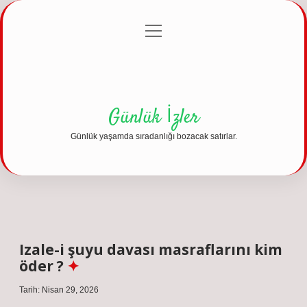
menüyü
Anasayfa
Gizlilik Politikası
Yasal Uyarı
aç
Hakkımızda
Günlük İzler
Günlük yaşamda sıradanlığı bozacak satırlar.
Izale-i şuyu davası masraflarını kim
öder ?
Tarih: Nisan 29, 2026