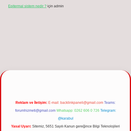
Epitermal sistem nedir ?
için
admin
ncel giriş
Reklam ve İletişim:
E-mail:
backlinkpaneli@gmail.com
Teams:
forumhizmeti@gmail.com
Whatsapp: 0262 606 0 726
Telegram:
@karabul
Yasal Uyarı:
Sitemiz, 5651 Sayılı Kanun gereğince Bilgi Teknolojileri