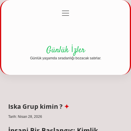
menüyü
Anasayfa
Gizlilik Politikası
Yasal Uyarı
aç
Hakkımızda
Günlük İzler
Günlük yaşamda sıradanlığı bozacak satırlar.
Iska Grup kimin ?
Tarih: Nisan 28, 2026
İnsani Bir Başlangıç: Kimlik,