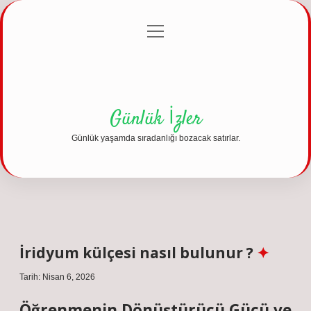
menüyü
Anasayfa
Gizlilik Politikası
Yasal Uyarı
aç
Hakkımızda
Günlük İzler
Günlük yaşamda sıradanlığı bozacak satırlar.
İridyum külçesi nasıl bulunur ?
Tarih: Nisan 6, 2026
Öğrenmenin Dönüştürücü Gücü ve