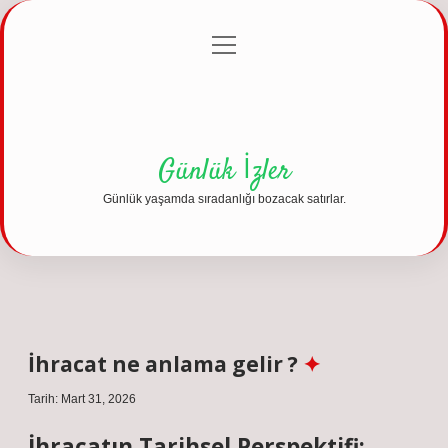
menüyü
Anasayfa
Gizlilik Politikası
Yasal Uyarı
aç
Hakkımızda
Günlük İzler
Günlük yaşamda sıradanlığı bozacak satırlar.
İhracat ne anlama gelir ?
Tarih: Mart 31, 2026
İhracatın Tarihsel Perspektifi: