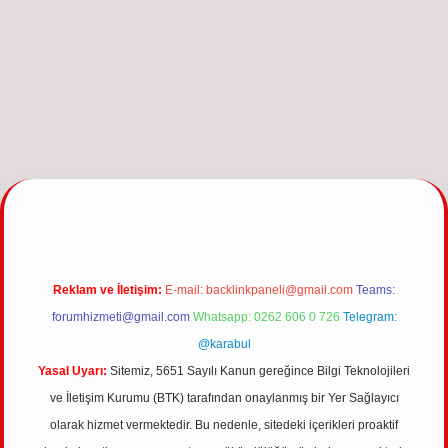
üncel giriş
Reklam ve İletişim:
E-mail:
backlinkpaneli@gmail.com
Teams:
forumhizmeti@gmail.com
Whatsapp: 0262 606 0 726
Telegram:
@karabul
Yasal Uyarı:
Sitemiz, 5651 Sayılı Kanun gereğince Bilgi Teknolojileri
ve İletişim Kurumu (BTK) tarafından onaylanmış bir Yer Sağlayıcı
olarak hizmet vermektedir. Bu nedenle, sitedeki içerikleri proaktif