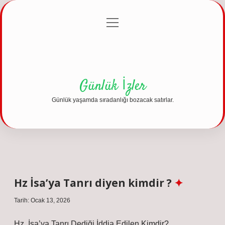
menüyü
Anasayfa
Gizlilik Politikası
Yasal Uyarı
aç
Hakkımızda
Günlük İzler
Günlük yaşamda sıradanlığı bozacak satırlar.
Hz İsa’ya Tanrı diyen kimdir ?
Tarih: Ocak 13, 2026
Hz. İsa’ya Tanrı Dediği İddia Edilen Kimdir?