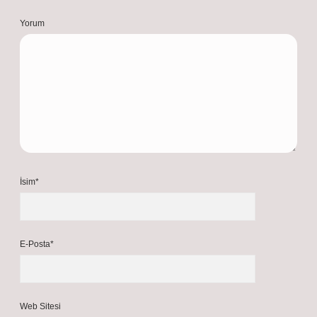
Yorum
İsim*
E-Posta*
Web Sitesi