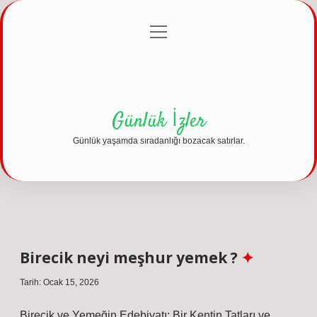
menüyü
Anasayfa
Gizlilik Politikası
Yasal Uyarı
aç
Hakkımızda
Günlük İzler
Günlük yaşamda sıradanlığı bozacak satırlar.
Birecik neyi meşhur yemek ?
Tarih: Ocak 15, 2026
Birecik ve Yemeğin Edebiyatı: Bir Kentin Tatları ve