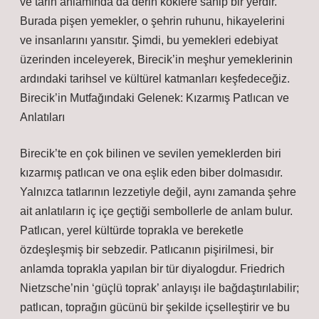
ve tarih anlamında da derin köklere sahip bir yerdir.
Burada pişen yemekler, o şehrin ruhunu, hikayelerini
ve insanlarını yansıtır. Şimdi, bu yemekleri edebiyat
üzerinden inceleyerek, Birecik’in meşhur yemeklerinin
ardındaki tarihsel ve kültürel katmanları keşfedeceğiz.
Birecik’in Mutfağındaki Gelenek: Kızarmış Patlıcan ve
Anlatıları
Birecik’te en çok bilinen ve sevilen yemeklerden biri
kızarmış patlıcan ve ona eşlik eden biber dolmasıdır.
Yalnızca tatlarının lezzetiyle değil, aynı zamanda şehre
ait anlatıların iç içe geçtiği sembollerle de anlam bulur.
Patlıcan, yerel kültürde toprakla ve bereketle
özdeşleşmiş bir sebzedir. Patlıcanın pişirilmesi, bir
anlamda toprakla yapılan bir tür diyalogdur. Friedrich
Nietzsche’nin ‘güçlü toprak’ anlayışı ile bağdaştırılabilir;
patlıcan, toprağın gücünü bir şekilde içselleştirir ve bu