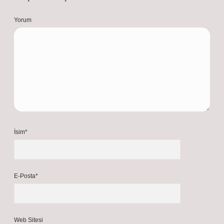
Yorum
İsim*
E-Posta*
Web Sitesi