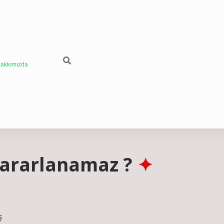
akkımızda
yararlanamaz ?
ş