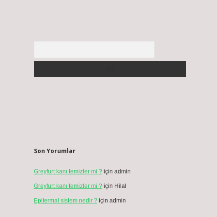
Arama
Son Yorumlar
Greyfurt kanı temizler mi ?
için
admin
Greyfurt kanı temizler mi ?
için
Hilal
Epitermal sistem nedir ?
için
admin