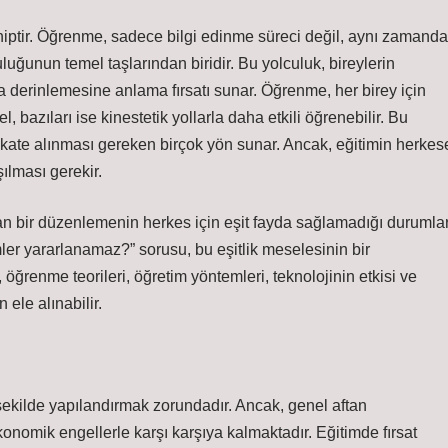
hiptir. Öğrenme, sadece bilgi edinme süreci değil, aynı zamanda
uluğunun temel taşlarından biridir. Bu yolculuk, bireylerin
 derinlemesine anlama fırsatı sunar. Öğrenme, her birey için
tsel, bazıları ise kinestetik yollarla daha etkili öğrenebilir. Bu
dikkate alınması gereken birçok yön sunar. Ancak, eğitimin herkes
şılması gerekir.
yan bir düzenlemenin herkes için eşit fayda sağlamadığı durumlar
ler yararlanamaz?” sorusu, bu eşitlik meselesinin bir
öğrenme teorileri, öğretim yöntemleri, teknolojinin etkisi ve
 ele alınabilir.
r şekilde yapılandırmak zorundadır. Ancak, genel aftan
konomik engellerle karşı karşıya kalmaktadır. Eğitimde fırsat