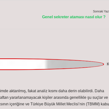
Sonraki Yaz
Genel sekreter ataması nasıl olur ?
mde aktarılmış, fakat analiz kısmı daha derin olabilirdi. Daha
ftan yararlanamayacak kişiler arasında genellikle şu suçlar ve
asının içeriğine ve Türkiye Büyük Millet Meclisi’nin (TBMM) kabu
arafından kapsam dışı tutulan suçlar : Ormanları yakmak, yok
öldürme suçları : TCK 81, 82, 83. İşkence suçu : TCK 94, 95.