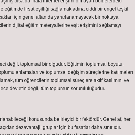
laşmış olsa da, hala internet erişimi olmayan bölgelerdeki
eğitimde fırsat eşitliği sağlamak adına ciddi bir engel teşkil
acakları için genel aftan da yararlanamayacak bir noktaya
erin dijital eğitim materyallerine eşit erişimini sağlamayı
i değil, toplumsal bir olgudur. Eğitimin toplumsal boyutu,
oplumu anlamaları ve toplumsal değişim süreçlerine katılmaları
ğlamak, tüm öğrencilerin toplumsal süreçlere aktif katılımını ve
adece devletin değil, tüm toplumun sorumluluğudur.
arlanabileceği konusunda belirleyici bir faktördür. Genel af, her
açıdan dezavantajlı gruplar için bu fırsatlar daha sınırlıdır.