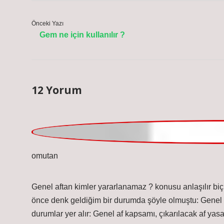
Önceki Yazı
Gem ne için kullanılır ?
12 Yorum
Komutan
Genel aftan kimler yararlanamaz ? konusu anlaşılır biçi
önce denk geldiğim bir durumda şöyle olmuştu: Genel a
durumlar yer alır: Genel af kapsamı, çıkarılacak af yas
edeceği düzenlemelere göre şekillenecektir. Anayasa t
etmek veya daraltmak amacıyla işlenen suçlar. Kasten 