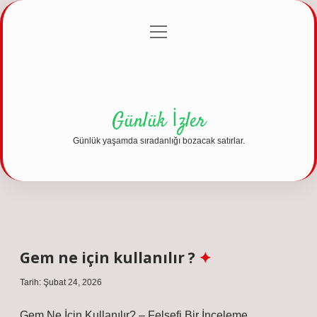
menüyü
Anasayfa
Gizlilik Politikası
Yasal Uyarı
aç
Hakkımızda
Günlük İzler
Günlük yaşamda sıradanlığı bozacak satırlar.
Gem ne için kullanılır ?
Tarih: Şubat 24, 2026
Gem Ne İçin Kullanılır? – Felsefi Bir İnceleme