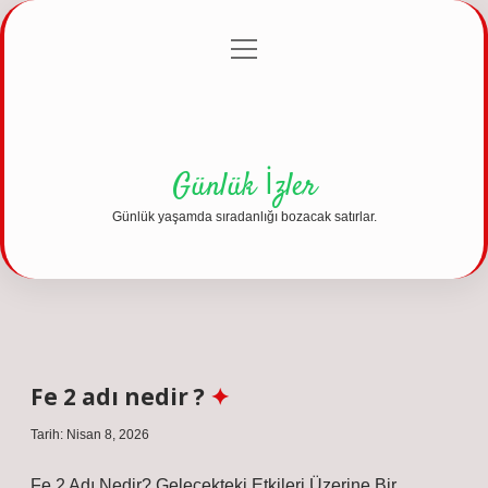
menüyü
Anasayfa
Gizlilik Politikası
Yasal Uyarı
aç
Hakkımızda
Günlük İzler
Günlük yaşamda sıradanlığı bozacak satırlar.
Fe 2 adı nedir ?
Tarih: Nisan 8, 2026
Fe 2 Adı Nedir? Gelecekteki Etkileri Üzerine Bir