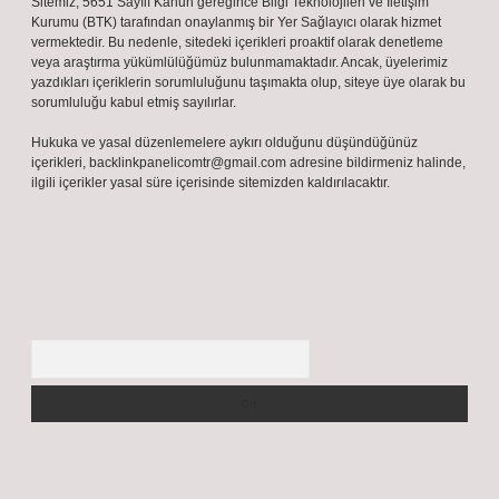
Sitemiz, 5651 Sayılı Kanun gereğince Bilgi Teknolojileri ve İletişim
Kurumu (BTK) tarafından onaylanmış bir Yer Sağlayıcı olarak hizmet
vermektedir. Bu nedenle, sitedeki içerikleri proaktif olarak denetleme
veya araştırma yükümlülüğümüz bulunmamaktadır. Ancak, üyelerimiz
yazdıkları içeriklerin sorumluluğunu taşımakta olup, siteye üye olarak bu
sorumluluğu kabul etmiş sayılırlar.
Hukuka ve yasal düzenlemelere aykırı olduğunu düşündüğünüz
içerikleri,
backlinkpanelicomtr@gmail.com
adresine bildirmeniz halinde,
ilgili içerikler yasal süre içerisinde sitemizden kaldırılacaktır.
Arama