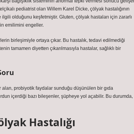
a karşı bağışıklık sisteminin anormal tepki vermesi sonucu gelişe
 Belçikalı pediatrist olan Willem Karel Dicke, çölyak hastalığının
lgili olduğunu keşfetmiştir. Gluten, çölyak hastaları için zararlı
in emilimini engeller.
lerin birleşimiyle ortaya çıkar. Bu hastalık, tedavi edilmediği
tenin tamamen diyetten çıkarılmasıyla hastalar, sağlıklı bir
Soru
 alan, probiyotik faydalar sunduğu düşünülen bir gıda
rdun içerdiği bazı bileşenler, şüpheye yol açabilir. Bu durumda,
ölyak Hastalığı