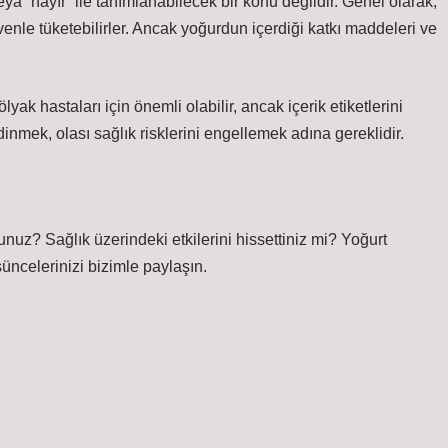
ya “hayır” ile tanımlanabilecek bir konu değildir. Genel olarak,
venle tüketebilirler. Ancak yoğurdun içerdiği katkı maddeleri ve
lyak hastaları için önemli olabilir, ancak içerik etiketlerini
inmek, olası sağlık risklerini engellemek adına gereklidir.
sunuz? Sağlık üzerindeki etkilerini hissettiniz mi? Yoğurt
üncelerinizi bizimle paylaşın.