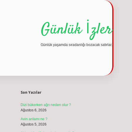
Günlük İzler
Günlük yaşamda sıradanlığı bozacak satırlar.
Sidebar
vdcasino günc
Son Yazılar
Dizi bükerken ağrı neden olur ?
Ağustos 6, 2026
Avin anlamı ne ?
Ağustos 5, 2026