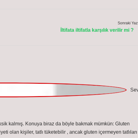
Sonraki Yaz
İltifata iltifatla karşılık verilir mi ?
z eksik kalmış. Konuya biraz da böyle bakmak mümkün: Gluten
yeti olan kişiler, tatlı tüketebilir , ancak gluten içermeyen tatlıları
tlı seçenekleri : Gluten hassasiyeti olan kişilerin, tükettikleri
laşma riskine karşı dikkatli olmaları önerilir. Gluten içermeyen