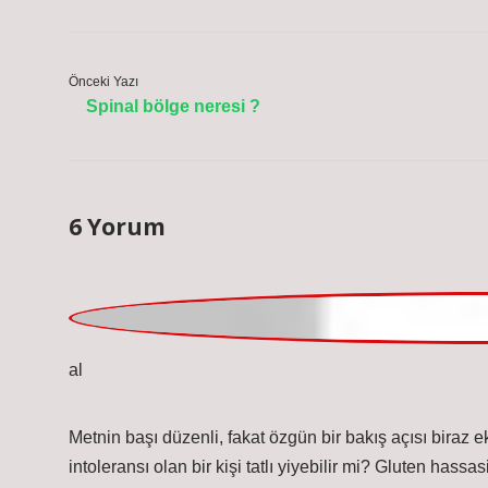
Önceki Yazı
Spinal bölge neresi ?
6 Yorum
Seval
Metnin başı düzenli, fakat özgün bir bakış açısı bira
intoleransı olan bir kişi tatlı yiyebilir mi? Gluten hassasi
tercih etmelidir. Gluten hassasiyeti olanlar için uygun ta
gıdaların etiketlerini dikkatlice okumaları ve çapraz bu