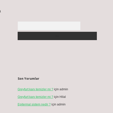
a
Arama
Son Yorumlar
Greyfurt kanı temizler mi ?
için
admin
Greyfurt kanı temizler mi ?
için
Hilal
Epitermal sistem nedir ?
için
admin