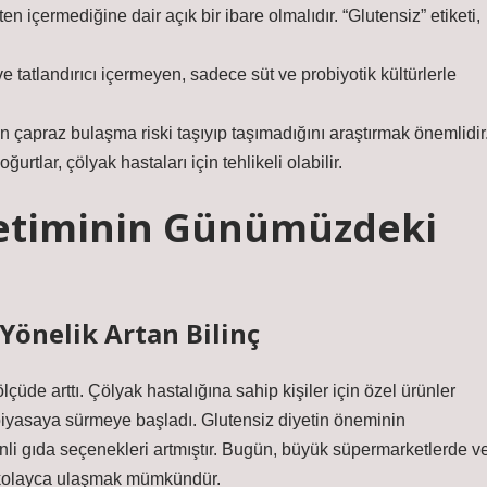
en içermediğine dair açık bir ibare olmalıdır. “Glutensiz” etiketi,
e tatlandırıcı içermeyen, sadece süt ve probiyotik kültürlerle
in çapraz bulaşma riski taşıyıp taşımadığını araştırmak önemlidir
urtlar, çölyak hastaları için tehlikeli olabilir.
ketiminin Günümüzdeki
önelik Artan Bilinç
lçüde arttı. Çölyak hastalığına sahip kişiler için özel ürünler
ı piyasaya sürmeye başladı. Glutensiz diyetin öneminin
enli gıda seçenekleri artmıştır. Bugün, büyük süpermarketlerde v
a kolayca ulaşmak mümkündür.