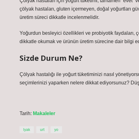
Çölyak hastaları için yoğurt tüketimi, tamamen “evet” ve
çölyak hastaları, gluten içermeyen, doğal yoğurtları gü
üretim süreci dikkatle incelenmelidir.
Yoğurdun besleyici özellikleri ve probiyotik faydaları, çö
dikkatle okumak ve ürünün üretim sürecine dair bilgi ed
Sizde Durum Ne?
Çölyak hastalığı ile yoğurt tüketiminizi nasıl yönetiyor
seçimlerinizi yaparken nelere dikkat ediyorsunuz? Düş
Tarih:
Makaleler
lyak
urt
yo