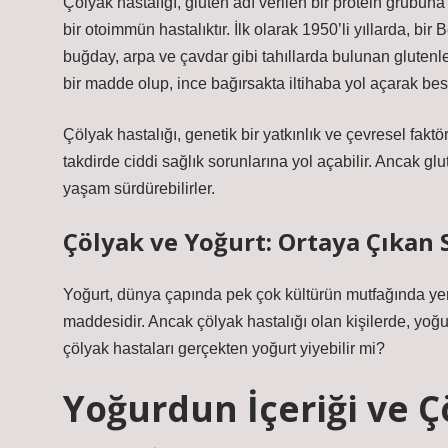
Çölyak hastalığı, gluten adı verilen bir protein grubun
bir otoimmün hastalıktır. İlk olarak 1950’li yıllarda, bir
buğday, arpa ve çavdar gibi tahıllarda bulunan glutenle i
bir madde olup, ince bağırsakta iltihaba yol açarak bes
Çölyak hastalığı, genetik bir yatkınlık ve çevresel faktör
takdirde ciddi sağlık sorunlarına yol açabilir. Ancak glu
yaşam sürdürebilirler.
Çölyak ve Yoğurt: Ortaya Çıkan 
Yoğurt, dünya çapında pek çok kültürün mutfağında yer
maddesidir. Ancak çölyak hastalığı olan kişilerde, yoğu
çölyak hastaları gerçekten yoğurt yiyebilir mi?
Yoğurdun İçeriği ve Ç