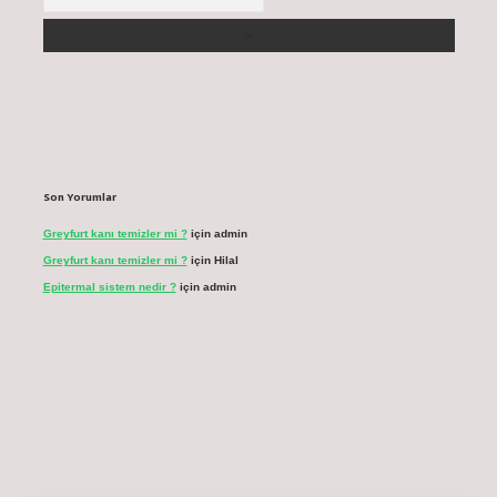
Son Yorumlar
Greyfurt kanı temizler mi ?
için
admin
Greyfurt kanı temizler mi ?
için
Hilal
Epitermal sistem nedir ?
için
admin
l giriş