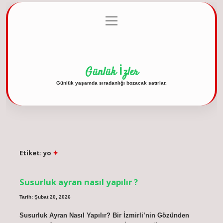
menüyü
Anasayfa
Gizlilik Politikası
Yasal Uyarı
aç
Hakkımızda
Günlük İzler
Günlük yaşamda sıradanlığı bozacak satırlar.
Etiket:
yo
Susurluk ayran nasıl yapılır ?
Tarih: Şubat 20, 2026
Susurluk Ayran Nasıl Yapılır? Bir İzmirli’nin Gözünden