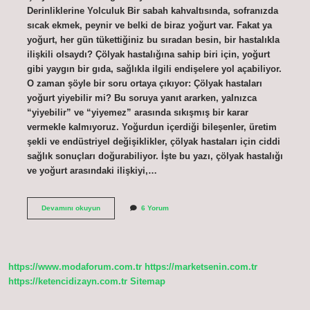
Derinliklerine Yolculuk Bir sabah kahvaltısında, sofranızda
sıcak ekmek, peynir ve belki de biraz yoğurt var. Fakat ya
yoğurt, her gün tükettiğiniz bu sıradan besin, bir hastalıkla
ilişkili olsaydı? Çölyak hastalığına sahip biri için, yoğurt
gibi yaygın bir gıda, sağlıkla ilgili endişelere yol açabiliyor.
O zaman şöyle bir soru ortaya çıkıyor: Çölyak hastaları
yoğurt yiyebilir mi? Bu soruya yanıt ararken, yalnızca
“yiyebilir” ve “yiyemez” arasında sıkışmış bir karar
vermekle kalmıyoruz. Yoğurdun içerdiği bileşenler, üretim
şekli ve endüstriyel değişiklikler, çölyak hastaları için ciddi
sağlık sonuçları doğurabiliyor. İşte bu yazı, çölyak hastalığı
ve yoğurt arasındaki ilişkiyi,…
Çölyak
Devamını okuyun
6 Yorum
hastaları
yoğurt
yiyebilir
mi
?
https://www.modaforum.com.tr
https://marketsenin.com.tr
https://ketencidizayn.com.tr
Sitemap