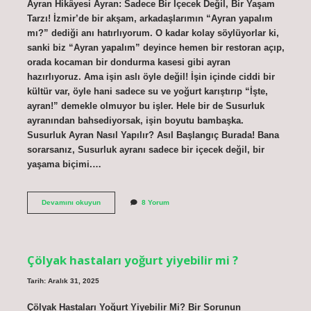
Ayran Hikâyesi Ayran: Sadece Bir İçecek Değil, Bir Yaşam
Tarzı! İzmir’de bir akşam, arkadaşlarımın “Ayran yapalım
mı?” dediği anı hatırlıyorum. O kadar kolay söylüyorlar ki,
sanki biz “Ayran yapalım” deyince hemen bir restoran açıp,
orada kocaman bir dondurma kasesi gibi ayran
hazırlıyoruz. Ama işin aslı öyle değil! İşin içinde ciddi bir
kültür var, öyle hani sadece su ve yoğurt karıştırıp “İşte,
ayran!” demekle olmuyor bu işler. Hele bir de Susurluk
ayranından bahsediyorsak, işin boyutu bambaşka.
Susurluk Ayran Nasıl Yapılır? Asıl Başlangıç Burada! Bana
sorarsanız, Susurluk ayranı sadece bir içecek değil, bir
yaşama biçimi.…
Susurluk
Devamını okuyun
8 Yorum
ayran
nasıl
yapılır
?
Çölyak hastaları yoğurt yiyebilir mi ?
Tarih: Aralık 31, 2025
Çölyak Hastaları Yoğurt Yiyebilir Mi? Bir Sorunun