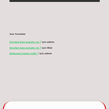
Son Yorumlar
Greyfurt kanı temizler mi ?
için
admin
Greyfurt kanı temizler mi ?
için
Hilal
Epitermal sistem nedir ?
için
admin
cel giriş