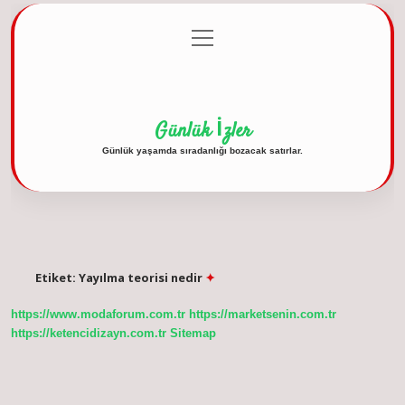
menüyü
Anasayfa
Gizlilik Politikası
Yasal Uyarı
aç
Hakkımızda
Günlük İzler
Günlük yaşamda sıradanlığı bozacak satırlar.
Etiket:
Yayılma teorisi nedir
https://www.modaforum.com.tr
https://marketsenin.com.tr
https://ketencidizayn.com.tr
Sitemap