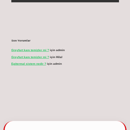
Son Yorumlar
Greyfurt kanı temizler mi ?
için
admin
Greyfurt kanı temizler mi ?
için
Hilal
Epitermal sistem nedir ?
için
admin
üncel giriş