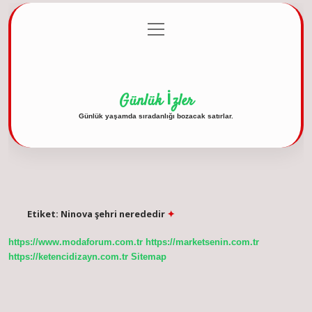
menüyü
Anasayfa
Gizlilik Politikası
Yasal Uyarı
aç
Hakkımızda
Günlük İzler
Günlük yaşamda sıradanlığı bozacak satırlar.
Etiket:
Ninova şehri nerededir
https://www.modaforum.com.tr
https://marketsenin.com.tr
https://ketencidizayn.com.tr
Sitemap