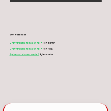
Son Yorumlar
Greyfurt kanı temizler mi ?
için
admin
Greyfurt kanı temizler mi ?
için
Hilal
Epitermal sistem nedir ?
için
admin
cel giriş