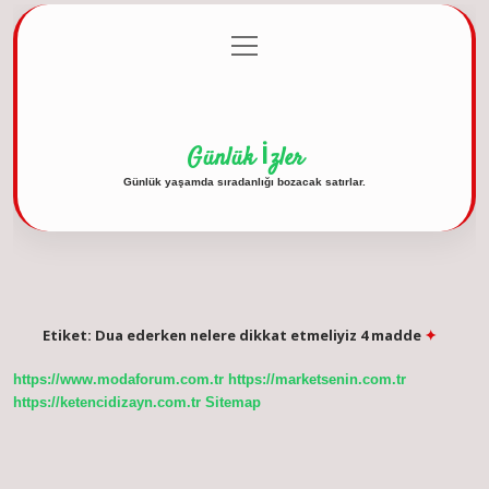
menüyü
Anasayfa
Gizlilik Politikası
Yasal Uyarı
aç
Hakkımızda
Günlük İzler
Günlük yaşamda sıradanlığı bozacak satırlar.
Etiket:
Dua ederken nelere dikkat etmeliyiz 4 madde
https://www.modaforum.com.tr
https://marketsenin.com.tr
https://ketencidizayn.com.tr
Sitemap