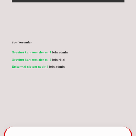
Son Yorumlar
Greyfurt kanı temizler mi ?
için
admin
Greyfurt kanı temizler mi ?
için
Hilal
Epitermal sistem nedir ?
için
admin
cel giriş