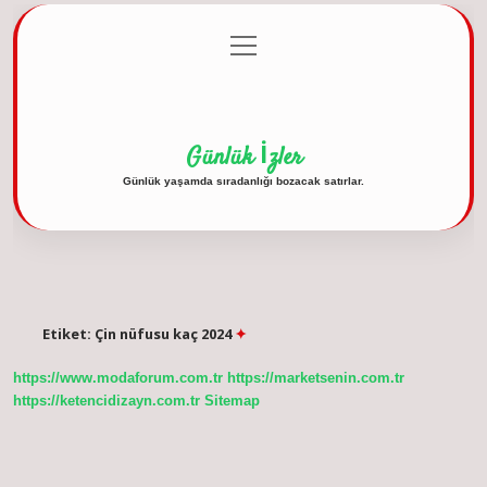
menüyü
Anasayfa
Gizlilik Politikası
Yasal Uyarı
aç
Hakkımızda
Günlük İzler
Günlük yaşamda sıradanlığı bozacak satırlar.
Etiket:
Çin nüfusu kaç 2024
https://www.modaforum.com.tr
https://marketsenin.com.tr
https://ketencidizayn.com.tr
Sitemap