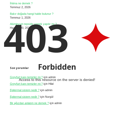
İhtima ne demek ?
Temmuz 2, 2026
403
Bakır doğada hangi halde bulunur ?
Temmuz 1, 2026
Alüminyum tepside yemek yapılır mı ?
Haziran 30, 2026
Forbidden
Son yorumlar
Greyfurt kanı temizler mi ?
için
admin
Access to this resource on the server is denied!
Greyfurt kanı temizler mi ?
için
Hilal
Epitermal sistem nedir ?
için
admin
Epitermal sistem nedir ?
için
Nurgül
Bir ağızdan anlatım ne demek ?
için
admin