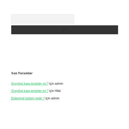
Arama
Son Yorumlar
Greyfurt kanı temizler mi ?
için
admin
Greyfurt kanı temizler mi ?
için
Hilal
Epitermal sistem nedir ?
için
admin