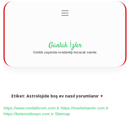
menüyü
Anasayfa
Gizlilik Politikası
Yasal Uyarı
aç
Hakkımızda
Günlük İzler
Günlük yaşamda sıradanlığı bozacak satırlar.
Etiket:
Astrolojide boş ev nasıl yorumlanır
https://www.modaforum.com.tr
https://marketsenin.com.tr
https://ketencidizayn.com.tr
Sitemap