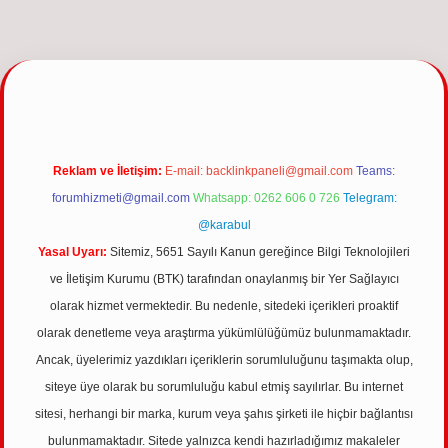
 güncel giriş
Reklam ve İletişim:
E-mail:
backlinkpaneli@gmail.com
Teams:
forumhizmeti@gmail.com
Whatsapp: 0262 606 0 726
Telegram:
@karabul
Yasal Uyarı:
Sitemiz, 5651 Sayılı Kanun gereğince Bilgi Teknolojileri
ve İletişim Kurumu (BTK) tarafından onaylanmış bir Yer Sağlayıcı
olarak hizmet vermektedir. Bu nedenle, sitedeki içerikleri proaktif
olarak denetleme veya araştırma yükümlülüğümüz bulunmamaktadır.
Ancak, üyelerimiz yazdıkları içeriklerin sorumluluğunu taşımakta olup,
siteye üye olarak bu sorumluluğu kabul etmiş sayılırlar. Bu internet
sitesi, herhangi bir marka, kurum veya şahıs şirketi ile hiçbir bağlantısı
bulunmamaktadır. Sitede yalnızca kendi hazırladığımız makaleler