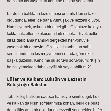
hamsinin kış akşamları kendine has bir yeri vardır.
Bir de bu balıkların taze olması önemli. Hamsi taze
olduğunda, etleri de daha yumuşak ve lezzetli oluyor.
Hamsi yemek, aslında bir ritüel gibi. O taptaze kokuyu
koklamak, ellerin kokusunu fark etmek… Evet, belki
biraz garip ama hamsiyi gerçekten her yönüyle
yaşamak bir deneyim. Özellikle İstanbul’un sahil
semtlerinde, bu kış meyvelerini sofrada görmek bir
başka güzellik. Kendime şu soruyu soruyorum: “Kışın
hamsi yemekten daha keyifli bir şey olabilir mi?”
Lüfer ve Kalkan: Lüksün ve Lezzetin
Buluştuğu Balıklar
Tabii ki kış balıkları sadece hamsiyle sınırlı değil. Lüfer
ve kalkan da kışın sofralarımıza konan, belki de biraz
daha lüks ama bir o kadar da lezzetli seçenekler. Lüfer,