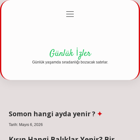
menüyü
Anasayfa
Gizlilik Politikası
Yasal Uyarı
aç
Hakkımızda
Günlük İzler
Günlük yaşamda sıradanlığı bozacak satırlar.
Somon hangi ayda yenir ?
Tarih: Mayıs 6, 2026
Kışın Hangi Balıklar Yenir? Bir