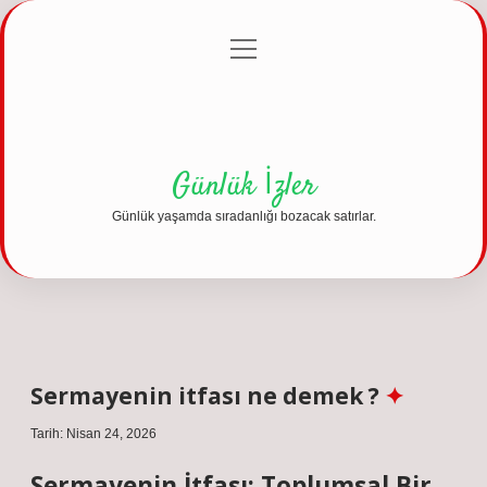
menüyü
Anasayfa
Gizlilik Politikası
Yasal Uyarı
aç
Hakkımızda
Günlük İzler
Günlük yaşamda sıradanlığı bozacak satırlar.
Sermayenin itfası ne demek ?
Tarih: Nisan 24, 2026
Sermayenin İtfası: Toplumsal Bir