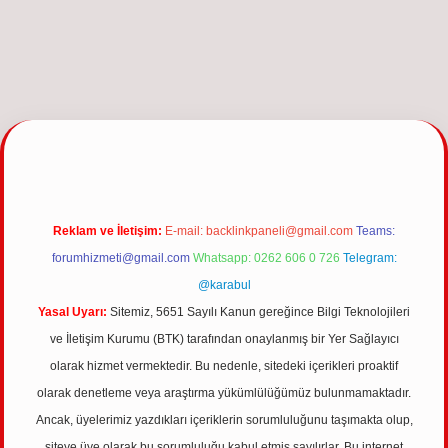
ncel giriş
Reklam ve İletişim:
E-mail:
backlinkpaneli@gmail.com
Teams:
forumhizmeti@gmail.com
Whatsapp: 0262 606 0 726
Telegram:
@karabul
Yasal Uyarı:
Sitemiz, 5651 Sayılı Kanun gereğince Bilgi Teknolojileri
ve İletişim Kurumu (BTK) tarafından onaylanmış bir Yer Sağlayıcı
olarak hizmet vermektedir. Bu nedenle, sitedeki içerikleri proaktif
olarak denetleme veya araştırma yükümlülüğümüz bulunmamaktadır.
Ancak, üyelerimiz yazdıkları içeriklerin sorumluluğunu taşımakta olup,
siteye üye olarak bu sorumluluğu kabul etmiş sayılırlar. Bu internet