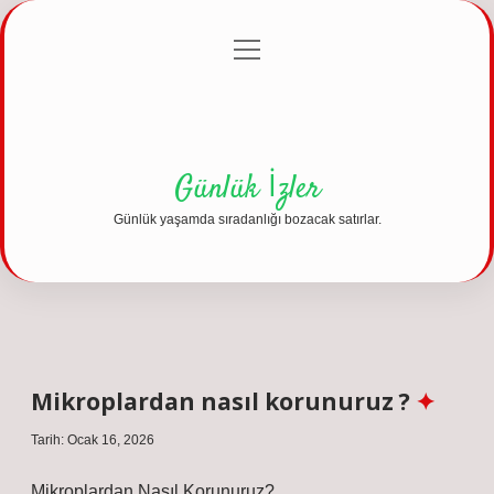
menüyü
Anasayfa
Gizlilik Politikası
Yasal Uyarı
aç
Hakkımızda
Günlük İzler
Günlük yaşamda sıradanlığı bozacak satırlar.
Mikroplardan nasıl korunuruz ?
Tarih: Ocak 16, 2026
Mikroplardan Nasıl Korunuruz?