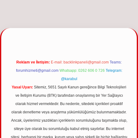
ncel giriş
Reklam ve İletişim:
E-mail:
backlinkpaneli@gmail.com
Teams:
forumhizmeti@gmail.com
Whatsapp: 0262 606 0 726
Telegram:
@karabul
Yasal Uyarı:
Sitemiz, 5651 Sayılı Kanun gereğince Bilgi Teknolojileri
ve İletişim Kurumu (BTK) tarafından onaylanmış bir Yer Sağlayıcı
olarak hizmet vermektedir. Bu nedenle, sitedeki içerikleri proaktif
olarak denetleme veya araştırma yükümlülüğümüz bulunmamaktadır.
Ancak, üyelerimiz yazdıkları içeriklerin sorumluluğunu taşımakta olup,
siteye üye olarak bu sorumluluğu kabul etmiş sayılırlar. Bu internet
sitesi, herhangi bir marka, kurum veya şahıs şirketi ile hiçbir bağlantısı