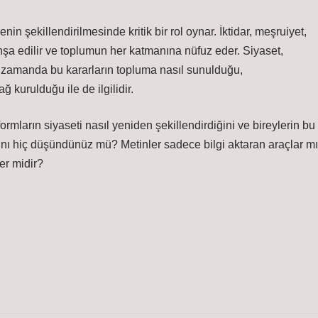
n şekillendirilmesinde kritik bir rol oynar. İktidar, meşruiyet,
a inşa edilir ve toplumun her katmanına nüfuz eder. Siyaset,
nı zamanda bu kararların topluma nasıl sunulduğu,
ğ kurulduğu ile de ilgilidir.
mların siyaseti nasıl yeniden şekillendirdiğini ve bireylerin bu
larını hiç düşündünüz mü? Metinler sadece bilgi aktaran araçlar mı
er midir?