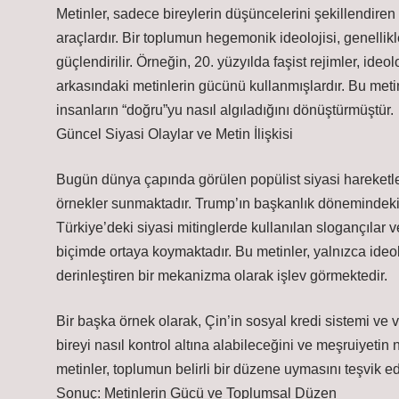
Metinler, sadece bireylerin düşüncelerini şekillendire
araçlardır. Bir toplumun hegemonik ideolojisi, genellik
güçlendirilir. Örneğin, 20. yüzyılda faşist rejimler, i
arkasındaki metinlerin gücünü kullanmışlardır. Bu metin
insanların “doğru”yu nasıl algıladığını dönüştürmüştür.
Güncel Siyasi Olaylar ve Metin İlişkisi
Bugün dünya çapında görülen popülist siyasi hareketl
örnekler sunmaktadır. Trump’ın başkanlık dönemindeki 
Türkiye’deki siyasi mitinglerde kullanılan slogançılar ve
biçimde ortaya koymaktadır. Bu metinler, yalnızca ideo
derinleştiren bir mekanizma olarak işlev görmektedir.
Bir başka örnek olarak, Çin’in sosyal kredi sistemi ve 
bireyi nasıl kontrol altına alabileceğini ve meşruiyetin 
metinler, toplumun belirli bir düzene uymasını teşvik ed
Sonuç: Metinlerin Gücü ve Toplumsal Düzen