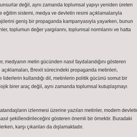
n unsurlar değil, aynı zamanda toplumsal yapıyı yeniden üreten
le eğitim sistemi, medya ve devletin resmi açıklamalarıyla
deolojilerini geniş bir propaganda kampanyasıyla yayarken, bunun
ler, toplumun değer yargılarını, toplumsal normlarını ve hatta
er, medyanın metin gücünden nasıl faydalandığını gösteren
açıklamaları, Brexit sürecindeki propaganda metinleri,
 liderlerin kullandığı dil, metinlerin politik gücünü somut bir
lojik birer araç değil, aynı zamanda toplumsal kutuplaşmayı
vatandaşların izlenmesi üzerine yazılan metinler, modern devleti
nasıl şekillendirileceğini gösteren önemli bir örnektir. Buradaki
erken, karşı çıkanları da dışlamaktadır.