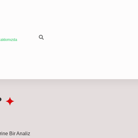
akkımızda
?
rine Bir Analiz