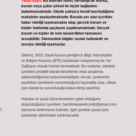
Yasal Uyarı:
Bu internet sitesi, herhangi bir marka,
kurum veya şahıs şirketi ile hiçbir bağlantısı
bulunmamaktadır. Sitede yalnızca kendi hazırladığımız
makaleler paylaşılmaktadır. Burada yer alan içerikler
haber niteliği taşımamakta olup, gerçek kurum ve
kişiler hakkında paylaşım yapılmamaktadır. Gerçek
kurum ve kişiler ile isim benzerlikleri tamamen
tesadüfidir. Sitemizdeki bilgiler taslak halindedir ve
tavsiye niteliği taşımazlar.
Sitemiz, 5651 Sayılı Kanun gereğince Bilgi Teknolojileri
ve İletişim Kurumu (BTK) tarafından onaylanmış bir Yer
Sağlayıcı olarak hizmet vermektedir. Bu nedenle, sitedeki
içerikleri proaktif olarak denetleme veya araştırma
yükümlülüğümüz bulunmamaktadır. Ancak, üyelerimiz
yazdıkları içeriklerin sorumluluğunu taşımakta olup, siteye
üye olarak bu sorumluluğu kabul etmiş sayılırlar.
Hukuka ve yasal düzenlemelere aykırı olduğunu
düşündüğünüz içerikleri,
backlinkpanelicomtr@gmail.com
n
adresine bildirmeniz halinde, ilgili içerikler yasal süre
içerisinde sitemizden kaldırılacaktır.