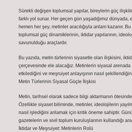
Sürekli değişen toplumsal yapılar, bireylerin güç ilişki
farklı yol sunar. Her geçen gün yaşadığımız dünyada, e
hemen her şey, metinler aracılığıyla anlam kazanır. Bu
toplumsal güç dinamiklerinin, iktidar yapılarının, ideoloji
savunulduğu araçlardır.
Bu yazıda, metin türlerinin siyasetle olan ilişkisini, ikt
çerçevesinde ele alacağız. Metinlerin siyasal arenada na
etkilediğini ve meşruiyet anlayışının nasıl şekillendiğini
Metin Türlerinin Siyasal Güçle İlişkisi
Metin, tarihsel olarak sadece bilgi aktarmanın ötesinde
Özellikle siyaset biliminde, metinler, ideolojilerin yayılm
nasıl işlediğini anlamak için kritik öneme sahiptir. Günü
gazetelerin ve sivil toplum kuruluşlarının kullandığı ar
İktidar ve Meşruiyet: Metinlerin Rolü