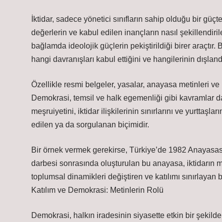
İktidar, sadece yönetici sınıfların sahip olduğu bir güçt
değerlerin ve kabul edilen inançların nasıl şekillendiril
bağlamda ideolojik güçlerin pekiştirildiği birer araçtır. 
hangi davranışları kabul ettiğini ve hangilerinin dışlandı
Özellikle resmi belgeler, yasalar, anayasa metinleri ve h
Demokrasi, temsil ve halk egemenliği gibi kavramlar da 
meşruiyetini, iktidar ilişkilerinin sınırlarını ve yurttaşla
edilen ya da sorgulanan biçimidir.
Bir örnek vermek gerekirse, Türkiye’de 1982 Anayasası’
darbesi sonrasında oluşturulan bu anayasa, iktidarın me
toplumsal dinamikleri değiştiren ve katılımı sınırlayan b
Katılım ve Demokrasi: Metinlerin Rolü
Demokrasi, halkın iradesinin siyasette etkin bir şekild