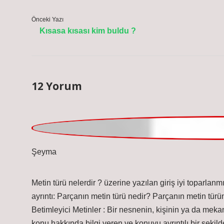
Önceki Yazı
Kısasa kısası kim buldu ?
12 Yorum
Şeyma
Metin türü nelerdir ? üzerine yazılan giriş iyi toparl
ayrıntı: Parçanın metin türü nedir? Parçanın metin türün
Betimleyici Metinler : Bir nesnenin, kişinin ya da mekanın
konu hakkında bilgi veren ve konuyu ayrıntılı bir şekilde
görüşlerin ortaya konduğu ve bu görüşlerin karşılaştırıldığ