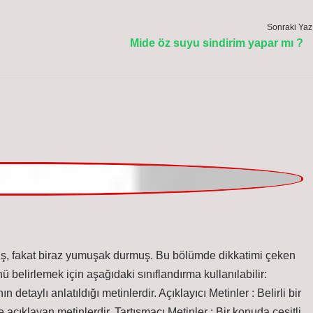
Sonraki Yaz
Mide öz suyu sindirim yapar mı ?
anmış, fakat biraz yumuşak durmuş. Bu bölümde dikkatimi çeken
ü belirlemek için aşağıdaki sınıflandırma kullanılabilir:
 detaylı anlatıldığı metinlerdir. Açıklayıcı Metinler : Belirli bir
 açıklayan metinlerdir. Tartışmacı Metinler : Bir konuda çeşitli
ı metinlerdir. Anlatıcı Metinler : Olayları bir anlatıcı aracılığıyla