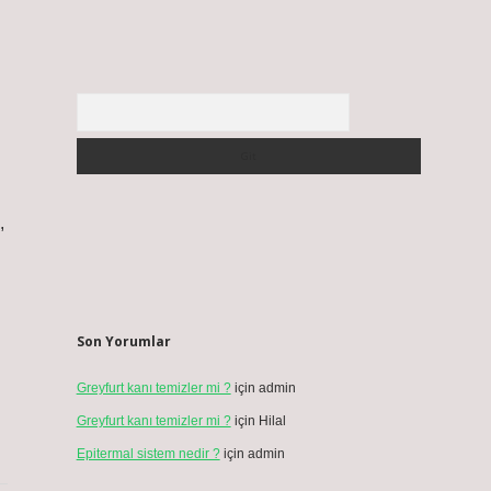
Arama
,
Son Yorumlar
Greyfurt kanı temizler mi ?
için
admin
Greyfurt kanı temizler mi ?
için
Hilal
Epitermal sistem nedir ?
için
admin