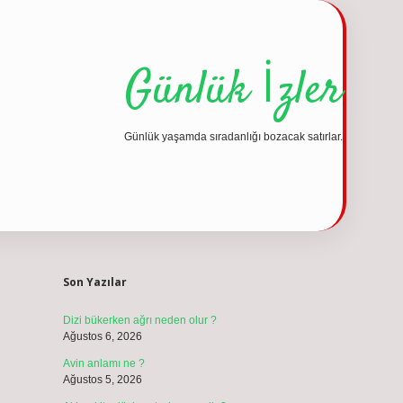
Günlük İzler
Günlük yaşamda sıradanlığı bozacak satırlar.
Sidebar
vdcasino günce
Son Yazılar
Dizi bükerken ağrı neden olur ?
Ağustos 6, 2026
Avin anlamı ne ?
Ağustos 5, 2026