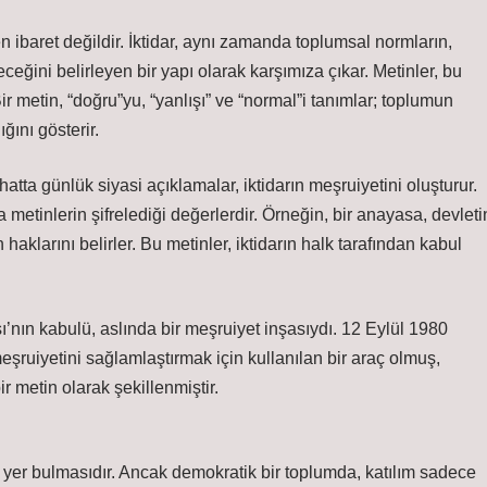
en ibaret değildir. İktidar, aynı zamanda toplumsal normların,
eceğini belirleyen bir yapı olarak karşımıza çıkar. Metinler, bu
Bir metin, “doğru”yu, “yanlışı” ve “normal”i tanımlar; toplumun
ğını gösterir.
atta günlük siyasi açıklamalar, iktidarın meşruiyetini oluşturur.
metinlerin şifrelediği değerlerdir. Örneğin, bir anayasa, devleti
rın haklarını belirler. Bu metinler, iktidarın halk tarafından kabul
nın kabulü, aslında bir meşruiyet inşasıydı. 12 Eylül 1980
şruiyetini sağlamlaştırmak için kullanılan bir araç olmuş,
ir metin olarak şekillenmiştir.
e yer bulmasıdır. Ancak demokratik bir toplumda, katılım sadece