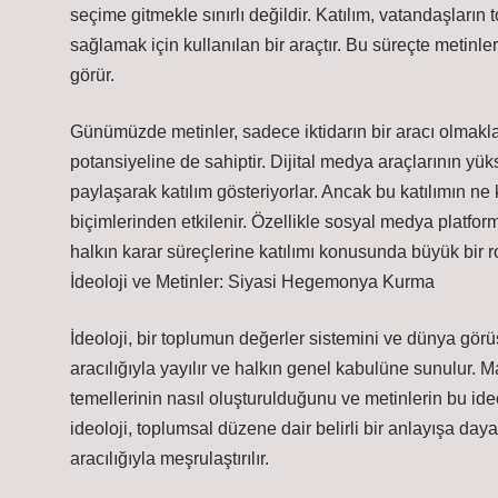
seçime gitmekle sınırlı değildir. Katılım, vatandaşların
sağlamak için kullanılan bir araçtır. Bu süreçte metinler
görür.
Günümüzde metinler, sadece iktidarın bir aracı olmakl
potansiyeline de sahiptir. Dijital medya araçlarının yüks
paylaşarak katılım gösteriyorlar. Ancak bu katılımın ne
biçimlerinden etkilenir. Özellikle sosyal medya platform
halkın karar süreçlerine katılımı konusunda büyük bir r
İdeoloji ve Metinler: Siyasi Hegemonya Kurma
İdeoloji, bir toplumun değerler sistemini ve dünya görüş
aracılığıyla yayılır ve halkın genel kabulüne sunulur. Ma
temellerinin nasıl oluşturulduğunu ve metinlerin bu ideo
ideoloji, toplumsal düzene dair belirli bir anlayışa daya
aracılığıyla meşrulaştırılır.