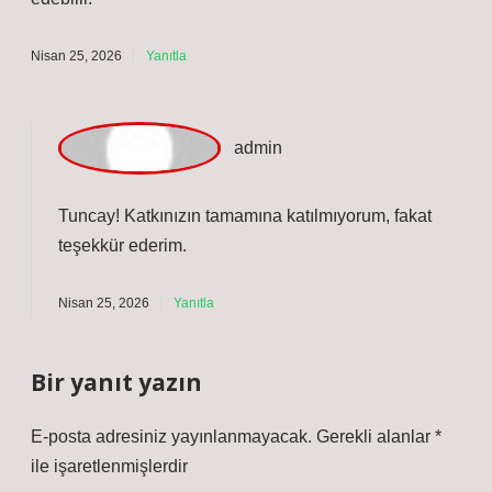
Mart 13, 2026
Yanıtla
T
uncay
Kar çorabı nedir ne işe yarar ? anlatımında kavramsal
çerçeve net, pratik yönler ise geri planda. Okuyucuya
kalan ana fikir Kar çorabı , araç lastiklerinin üzerine
geçirilen, yüksek emiciliğe sahip kumaştan üretilmiş bir
sürüş destek ürünüdür. Kar çorabının temel işlevleri :
Kar çorabı, zincir yerine alternatif olarak kullanılsa da,
uzun süreli asfalt temasına ve yüksek hızlara
dayanacak şekilde tasarlanmamıştır . Kar çorabının
yasal durumu, Türkiye’de zincir ile birebir aynı
kategoride değerlendirilmez. Ancak, günlük hayatta