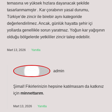
Teşekkür ederim, katkılarınız yazıya
doğallık
kattı.
Mart 8, 2026
Yanıtla
Ş
imal
Girişte acele edilmemiş; Kar çorabı nedir ne işe yarar ?
yavaş yavaş ele alınıyor. Buradaki yaklaşım Kar çorabı
, araç lastiklerinin üzerine geçirilen, yüksek emiciliğe
sahip kumaştan üretilmiş bir sürüş destek ürünüdür. Kar
çorabının temel işlevleri : Kar çorabı, zincir yerine
alternatif olarak kullanılsa da, uzun süreli asfalt
temasına ve yüksek hızlara dayanacak şekilde