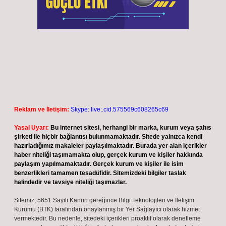
Son yorumlar
Greyfurt kanı temizler mi ?
için
admin
Greyfurt kanı temizler mi ?
için
Hilal
Epitermal sistem nedir ?
için
admin
Epitermal sistem nedir ?
için
Nurgül
Bir ağızdan anlatım ne demek ?
için
admin