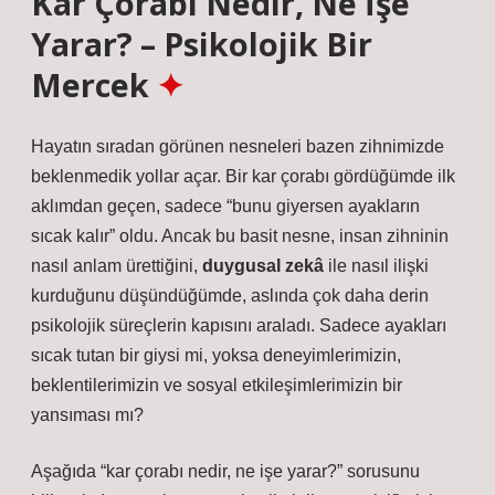
Kar Çorabı Nedir, Ne İşe
Yarar? – Psikolojik Bir
Mercek
Hayatın sıradan görünen nesneleri bazen zihnimizde
beklenmedik yollar açar. Bir kar çorabı gördüğümde ilk
aklımdan geçen, sadece “bunu giyersen ayakların
sıcak kalır” oldu. Ancak bu basit nesne, insan zihninin
nasıl anlam ürettiğini,
duygusal zekâ
ile nasıl ilişki
kurduğunu düşündüğümde, aslında çok daha derin
psikolojik süreçlerin kapısını araladı. Sadece ayakları
sıcak tutan bir giysi mi, yoksa deneyimlerimizin,
beklentilerimizin ve
sosyal etkileşim
lerimizin bir
yansıması mı?
Aşağıda “kar çorabı nedir, ne işe yarar?” sorusunu