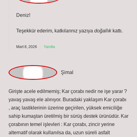
zincir yerine alternatif olarak kullanılsa da, uzun süreli
asfalt temasına ve yüksek hızlara dayanacak şekilde
tasarlanmamıştır . Kar çorabının yasal durumu,
Türkiye’de zincir ile birebir aynı kategoride
değerlendirilmez. Ancak, günlük hayatta şehir içi
yollarda genellikle sorun yaratmaz. Yoğun kar yağışının
olduğu bölgelerde yetkililer zincir talep edebilir.
Mart 8, 2026
Yanıtla
a
dmin
Deniz!