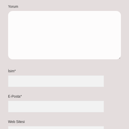
şehir içi yollarda genellikle sorun yaratmaz. Yoğun kar
yağışının olduğu bölgelerde yetkililer zincir talep
edebilir.
Nisan 25, 2026
Yanıtla
a
dmin
Tuncay! Katkınızın tamamına katılmıyorum, fakat
teşekkür ederim
.
Nisan 25, 2026
Yanıtla