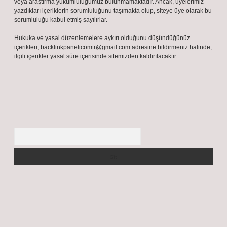
Reklam ve İletişim:
Skype: live:.cid.575569c608265c69
Yasal Uyarı:
Bu internet sitesi, herhangi bir marka, kurum veya şahıs
şirketi ile hiçbir bağlantısı bulunmamaktadır. Sitede yalnızca kendi
hazırladığımız makaleler paylaşılmaktadır. Burada yer alan içerikler
haber niteliği taşımamakta olup, gerçek kurum ve kişiler hakkında