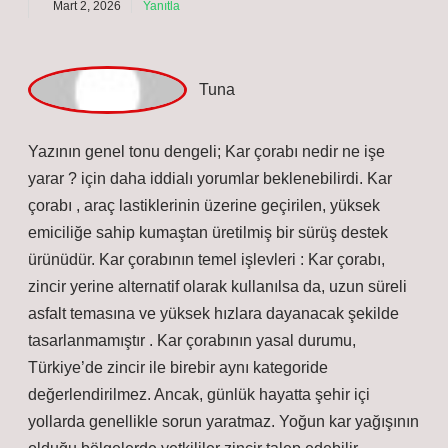
dmin
Umut!
Sağladığınız fikirler, çalışmamın
yönünü
daha
doğru bir şekilde
çizmemi
sağladı.
Mart 2, 2026
Yanıtla
T
una
Yazının genel tonu dengeli; Kar çorabı nedir ne işe
yarar ? için daha iddialı yorumlar beklenebilirdi. Kar
çorabı , araç lastiklerinin üzerine geçirilen, yüksek