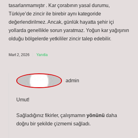
Kar çorabı , araç lastiklerinin üzerine geçirilen, yüksek
emiciliğe sahip kumaştan üretilmiş bir sürüş destek
ürünüdür. Kar çorabının temel işlevleri : Kar çorabı,
zincir yerine alternatif olarak kullanılsa da, uzun süreli
asfalt temasına ve yüksek hızlara dayanacak şekilde
tasarlanmamıştır . Kar çorabının yasal durumu,
Türkiye’de zincir ile birebir aynı kategoride
değerlendirilmez. Ancak, günlük hayatta şehir içi
yollarda genellikle sorun yaratmaz. Yoğun kar yağışının
olduğu bölgelerde yetkililer zincir talep edebilir.
Mart 2, 2026
Yanıtla
a