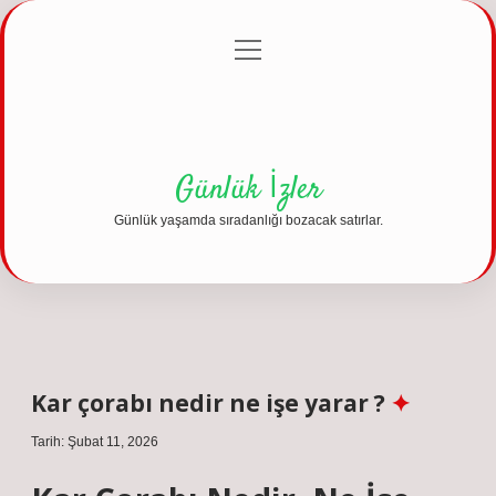
menüyü
Anasayfa
Gizlilik Politikası
Yasal Uyarı
aç
Hakkımızda
Günlük İzler
Günlük yaşamda sıradanlığı bozacak satırlar.
Kar çorabı nedir ne işe yarar ?
Tarih: Şubat 11, 2026