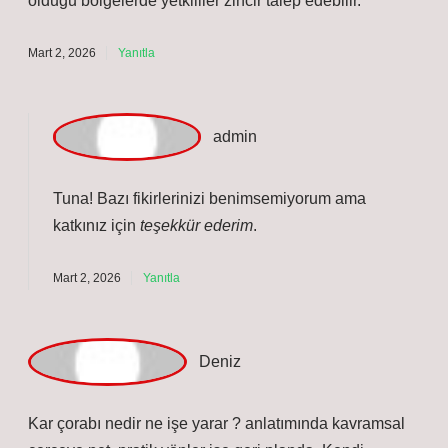
emiciliğe sahip kumaştan üretilmiş bir sürüş destek
ürünüdür. Kar çorabının temel işlevleri : Kar çorabı,
zincir yerine alternatif olarak kullanılsa da, uzun süreli
asfalt temasına ve yüksek hızlara dayanacak şekilde
tasarlanmamıştır . Kar çorabının yasal durumu,
Türkiye’de zincir ile birebir aynı kategoride
değerlendirilmez. Ancak, günlük hayatta şehir içi
yollarda genellikle sorun yaratmaz. Yoğun kar yağışının
olduğu bölgelerde yetkililer zincir talep edebilir.
Mart 2, 2026
Yanıtla
a
dmin