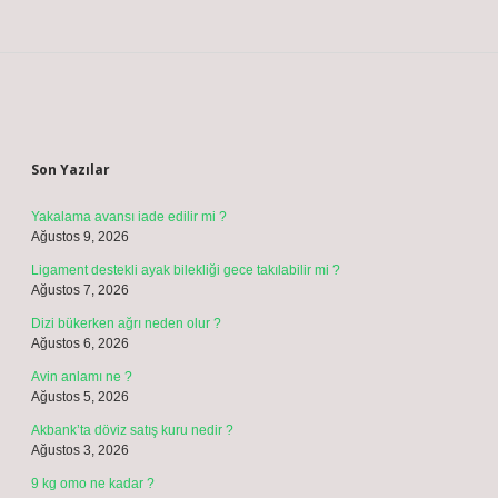
E-Posta*
Web Sitesi
Daha sonraki yorumlarımda kullanılması için adım, e-posta adresim ve
site adresim bu tarayıcıya kaydedilsin.
10 - 4 kaçtır?
*