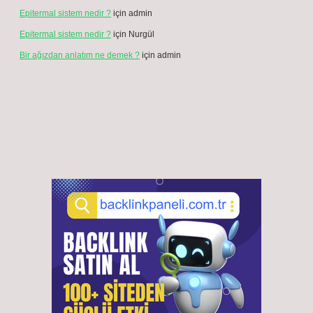
Avin anlamı ne ?
Ağustos 5, 2026
Akbank’ta döviz satış kuru nedir ?
Ağustos 3, 2026
9 kg omo ne kadar ?
Temmuz 30, 2026
6 haftalık gebelikte neye dikkat edilmeli ?
Temmuz 24, 2026
BMW lim uyarısı nasıl kapatılır ?
Temmuz 9, 2026
Ar marka batarya kimin ?
Temmuz 3, 2026
İhtima ne demek ?
Temmuz 2, 2026