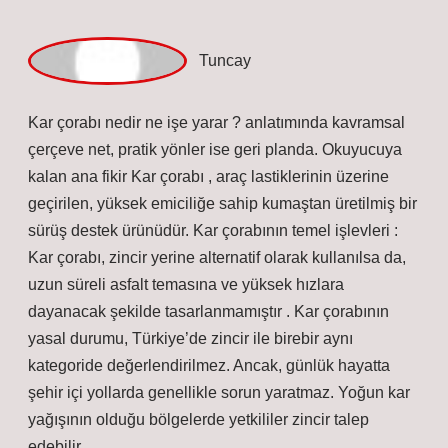
tasarlanmamıştır . Kar çorabının yasal durumu,
Türkiye’de zincir ile birebir aynı kategoride
değerlendirilmez. Ancak, günlük hayatta şehir içi
yollarda genellikle sorun yaratmaz. Yoğun kar yağışının
olduğu bölgelerde yetkililer zincir talep edebilir.
Mart 13, 2026
Yanıtla
a
dmin
Şimal! Fikirlerinizin hepsine katılmasam da katkınız
için
minnettarım
.