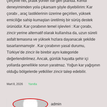
Tuna! Bazı fikirlerinizi benimsemiyorum ama
katkınız için
teşekkür ederim
.
Mart 2, 2026
Yanıtla
D
eniz
Kar çorabı nedir ne işe yarar ? anlatımında kavramsal
çerçeve net, pratik yönler ise geri planda. Kendi
deneyimimden yola çıkarsam şöyle diyebilirim: Kar
çorabı , araç lastiklerinin üzerine geçirilen, yüksek
emiciliğe sahip kumaştan üretilmiş bir sürüş destek
ürünüdür. Kar çorabının temel işlevleri : Kar çorabı,