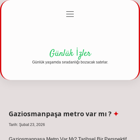
menüyü
Anasayfa
Gizlilik Politikası
Yasal Uyarı
aç
Hakkımızda
Günlük İzler
Günlük yaşamda sıradanlığı bozacak satırlar.
Gaziosmanpaşa metro var mı ?
Tarih: Şubat 23, 2026
Gaziosmanpaşa Metro Var Mı? Tarihsel Bir Perspektif