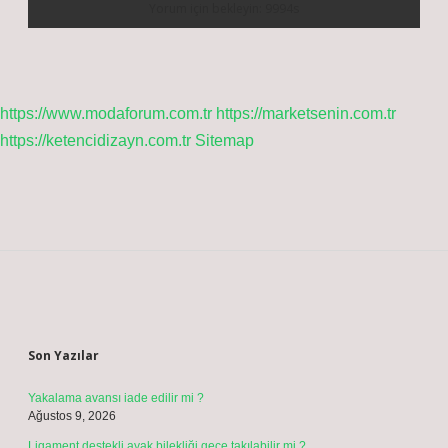
https://www.modaforum.com.tr
https://marketsenin.com.tr
https://ketencidizayn.com.tr
Sitemap
Sidebar
Son Yazılar
Yakalama avansı iade edilir mi ?
Ağustos 9, 2026
Ligament destekli ayak bilekliği gece takılabilir mi ?