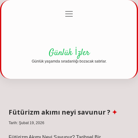
menüyü
Anasayfa
Gizlilik Politikası
Yasal Uyarı
aç
Hakkımızda
Günlük İzler
Günlük yaşamda sıradanlığı bozacak satırlar.
Fütürizm akımı neyi savunur ?
Tarih: Şubat 19, 2026
Fütürizm Akımı Neyi Savunur? Tarihsel Bir