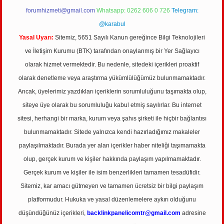
Arama
Son Yorumlar
Greyfurt kanı temizler mi ?
için
admin
Greyfurt kanı temizler mi ?
için
Hilal
Epitermal sistem nedir ?
için
admin