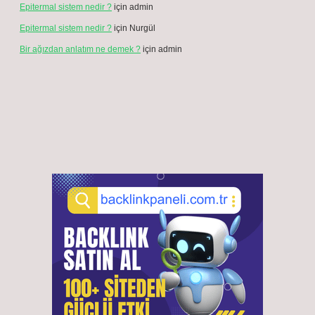
Ligament destekli ayak bilekliği gece takılabilir mi ?
Ağustos 7, 2026
Dizi bükerken ağrı neden olur ?
Ağustos 6, 2026
Avin anlamı ne ?
Ağustos 5, 2026
Akbank’ta döviz satış kuru nedir ?
Ağustos 3, 2026
9 kg omo ne kadar ?
Temmuz 30, 2026
6 haftalık gebelikte neye dikkat edilmeli ?
Temmuz 24, 2026
BMW lim uyarısı nasıl kapatılır ?
Temmuz 9, 2026
Ar marka batarya kimin ?
Temmuz 3, 2026
İhtima ne demek ?
Temmuz 2, 2026