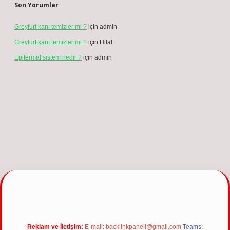
Yasal Uyarı:
Bu internet sitesi, herhangi bir marka, kurum veya şahıs
şirketi ile hiçbir bağlantısı bulunmamaktadır. Sitede yalnızca kendi
hazırladığımız makaleler paylaşılmaktadır. Burada yer alan içerikler
haber niteliği taşımamakta olup, gerçek kurum ve kişiler hakkında
paylaşım yapılmamaktadır. Gerçek kurum ve kişiler ile isim
benzerlikleri tamamen tesadüfidir. Sitemizdeki bilgiler taslak
halindedir ve tavsiye niteliği taşımazlar.
Sitemiz, 5651 Sayılı Kanun gereğince Bilgi Teknolojileri ve İletişim
Kurumu (BTK) tarafından onaylanmış bir Yer Sağlayıcı olarak hizmet
vermektedir. Bu nedenle, sitedeki içerikleri proaktif olarak denetleme
veya araştırma yükümlülüğümüz bulunmamaktadır. Ancak, üyelerimiz
yazdıkları içeriklerin sorumluluğunu taşımakta olup, siteye üye olarak bu
sorumluluğu kabul etmiş sayılırlar.
Hukuka ve yasal düzenlemelere aykırı olduğunu düşündüğünüz
içerikleri,
backlinkpanelicomtr@gmail.com
adresine bildirmeniz halinde,
ilgili içerikler yasal süre içerisinde sitemizden kaldırılacaktır.