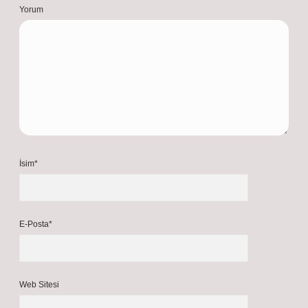
bireylerin karar alma süreçlerinde önemli bir rol oynar.
Sosyal etkileşim : Duygular, sosyal etkileşimlerin
sürdürülmesine katkıda bulunur. Üzüntü, yardım isteme
davranışını tetikler ve başkalarının kişiye yaklaşmasını
kolaylaştırır.
Mayıs 6, 2026
Yanıtla
admin
Çavuş!
Saygıdeğer dostum, sunduğunuz öneriler yazıya
yeni bir
bakış açısı
kazandırarak onu
özgünleştirdi
.