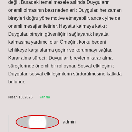
Yorumlarınız metni
daha dengeli
hale getirdi.
Nisan 16, 2026
Yanıtla
J
ale
Okuyucuya yön veren bir giriş tercih edilmiş; Duygu
neden önemlidir ? bağlamında bu yeterli ama etkileyici
değil. Buradaki temel mesele aslında Duyguların
önemli olmasının bazı nedenleri : Duygular, her zaman
bireyleri doğru yöne motive etmeyebilir, ancak yine de
önemli mesajlar iletirler. Hayatta kalmaya katkı :