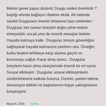
bireylerin karar alma süreçlerinde önemli bir rol oynar.
Sosyal etkileşim : Duygular, sosyal etkileşimlerin
sürdürülmesine katkıda bulunur. Üzüntü, yardım isteme
davranışını tetikler ve başkalarının kişiye yaklaşmasını
kolaylaştırır.
Mayıs 3, 2026
Yanıtla
admin
Bozok! Görüşleriniz, yazıya yalnızca
derinlik
katmakla kalmadı, aynı zamanda
daha okunabilir
bir yapı kazandırdı.