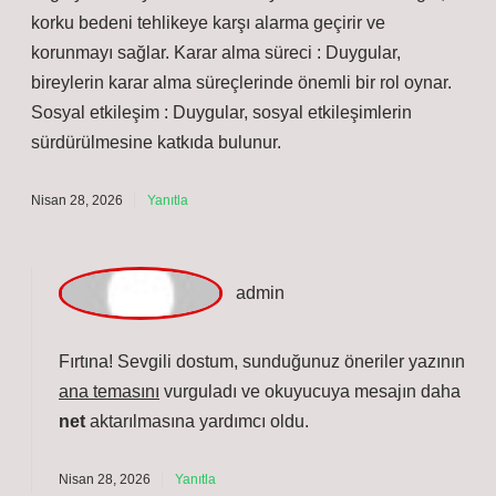
Nisan 18, 2026
Yanıtla
F
ırtına
Duygu neden önemlidir ? üzerine yapılan açıklamalar
yeterli, ancak yeni bir bakış açısı sunmuyor. Bu konuda
akılda tutmanın faydalı olacağını düşündüğüm detay:
Duyguların önemli olmasının bazı nedenleri : Duygular,
her zaman bireyleri doğru yöne motive etmeyebilir,
ancak yine de önemli mesajlar iletirler. Hayatta
kalmaya katkı : Duygular, bireyin güvenliğini
sağlayarak hayatta kalmasına yardımcı olur. Örneğin,