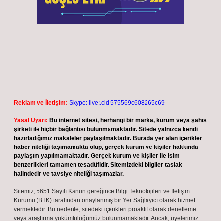
Son yorumlar
Greyfurt kanı temizler mi ?
için
admin
Greyfurt kanı temizler mi ?
için
Hilal
Epitermal sistem nedir ?
için
admin
Epitermal sistem nedir ?
için
Nurgül
Bir ağızdan anlatım ne demek ?
için
admin