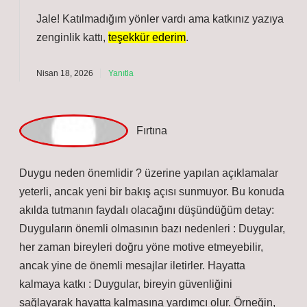
Duygular, bireyin güvenliğini sağlayarak hayatta
kalmasına yardımcı olur. Örneğin, korku bedeni
tehlikeye karşı alarma geçirir ve korunmayı sağlar.
Karar alma süreci : Duygular, bireylerin karar alma
süreçlerinde önemli bir rol oynar. Sosyal etkileşim :
Duygular, sosyal etkileşimlerin sürdürülmesine katkıda
bulunur.
Nisan 18, 2026
Yanıtla
admin
Jale! Katılmadığım yönler vardı ama katkınız yazıya
zenginlik kattı,
teşekkür ederim
.