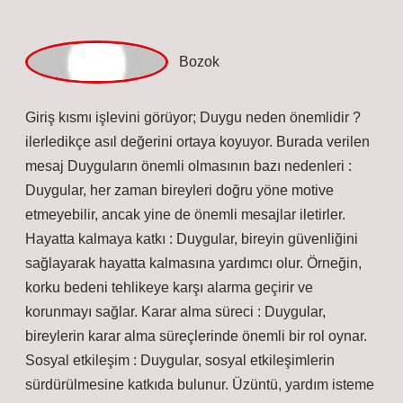
korku bedeni tehlikeye karşı alarma geçirir ve
korunmayı sağlar. Karar alma süreci : Duygular,
bireylerin karar alma süreçlerinde önemli bir rol oynar.
Sosyal etkileşim : Duygular, sosyal etkileşimlerin
sürdürülmesine katkıda bulunur.
Nisan 28, 2026
Yanıtla
admin
Fırtına! Sevgili dostum, sunduğunuz öneriler yazının
ana temasını
vurguladı ve okuyucuya mesajın daha
net
aktarılmasına yardımcı oldu.