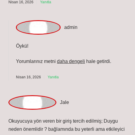
önemli mesajlar iletirler. Hayatta kalmaya katkı :
Duygular, bireyin güvenliğini sağlayarak hayatta
kalmasına yardımcı olur. Örneğin, korku bedeni
tehlikeye karşı alarma geçirir ve korunmayı sağlar.
Karar alma süreci : Duygular, bireylerin karar alma
süreçlerinde önemli bir rol oynar. Sosyal etkileşim :
Duygular, sosyal etkileşimlerin sürdürülmesine katkıda
bulunur.
Nisan 16, 2026
Yanıtla
admin
Öykü!