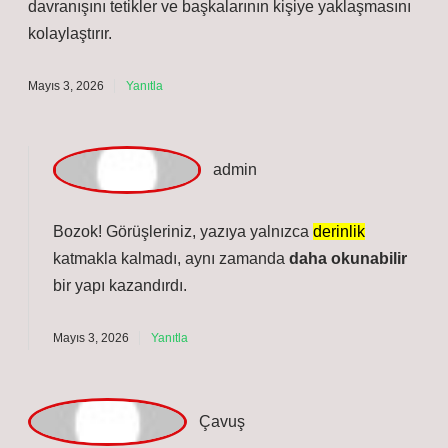
Nisan 28, 2026
Yanıtla
Bozok
Giriş kısmı işlevini görüyor; Duygu neden önemlidir ?
ilerledikçe asıl değerini ortaya koyuyor. Burada verilen
mesaj Duyguların önemli olmasının bazı nedenleri :
Duygular, her zaman bireyleri doğru yöne motive
etmeyebilir, ancak yine de önemli mesajlar iletirler.
Hayatta kalmaya katkı : Duygular, bireyin güvenliğini
sağlayarak hayatta kalmasına yardımcı olur. Örneğin,
korku bedeni tehlikeye karşı alarma geçirir ve
korunmayı sağlar. Karar alma süreci : Duygular,