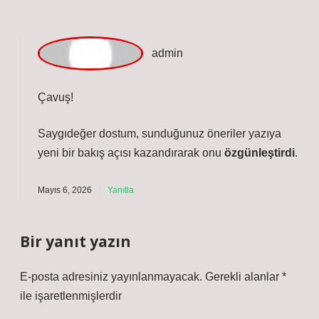
Mayıs 3, 2026
Yanıtla
Çavuş
Metnin genel yapısı düzenli; Duygu neden önemlidir ?
başlığı altında bağlayıcı ifadeler eksik. Alt metinde
sürekli Duyguların önemli olmasının bazı nedenleri :
Duygular, her zaman bireyleri doğru yöne motive
etmeyebilir, ancak yine de önemli mesajlar iletirler.
Hayatta kalmaya katkı : Duygular, bireyin güvenliğini
sağlayarak hayatta kalmasına yardımcı olur. Örneğin,
korku bedeni tehlikeye karşı alarma geçirir ve
korunmayı sağlar. Karar alma süreci : Duygular,