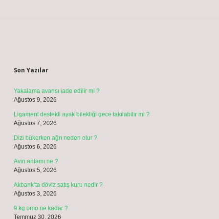
İsim*
E-Posta*
Web Sitesi
Daha sonraki yorumlarımda kullanılması için adım, e-posta adresim ve
site adresim bu tarayıcıya kaydedilsin.
10 - 4 kaçtır?
*