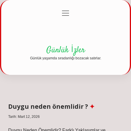
menüyü
Anasayfa
Gizlilik Politikası
Yasal Uyarı
aç
Hakkımızda
Günlük İzler
Günlük yaşamda sıradanlığı bozacak satırlar.
Duygu neden önemlidir ?
Tarih: Mart 12, 2026
Duygu Neden Önemlidir? Farklı Yaklaşımlar ve