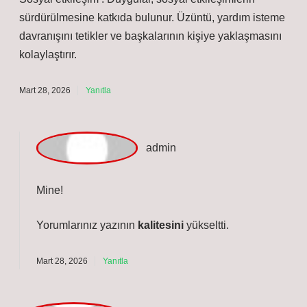
kalmaya katkı : Duygular, bireyin güvenliğini
sağlayarak hayatta kalmasına yardımcı olur. Örneğin,
korku bedeni tehlikeye karşı alarma geçirir ve
korunmayı sağlar. Karar alma süreci : Duygular,
bireylerin karar alma süreçlerinde önemli bir rol oynar.
Sosyal etkileşim : Duygular, sosyal etkileşimlerin
sürdürülmesine katkıda bulunur. Üzüntü, yardım isteme
davranışını tetikler ve başkalarının kişiye yaklaşmasını
kolaylaştırır.
Mart 28, 2026
Yanıtla
admin