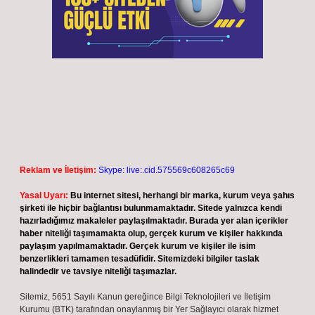
İhtima ne demek ?
Temmuz 2, 2026
Bakır doğada hangi halde bulunur ?
Temmuz 1, 2026
Son yorumlar
Greyfurt kanı temizler mi ?
için
admin
Greyfurt kanı temizler mi ?
için
Hilal
Epitermal sistem nedir ?
için
admin
Epitermal sistem nedir ?
için
Nurgül
Bir ağızdan anlatım ne demek ?
için
admin