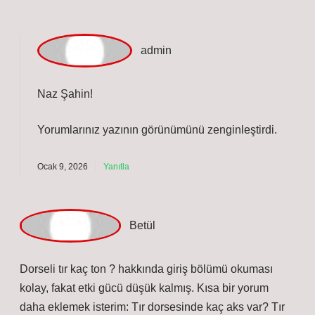
N
az Şahin
Dorseli tır kaç ton ? ile ilgili verilen bilgiler anlaşılır,
fakat eleştirel bakış az. Açık dorse en fazla kaç ton
taşır? Açık dorse, en fazla 30 Kamyon dorsesi kaç ton
taşır? Kamyon dorsesi genellikle 20 bu bölümde
anlatılanları iyi özetliyor.
Ocak 9, 2026
Yanıtla
a