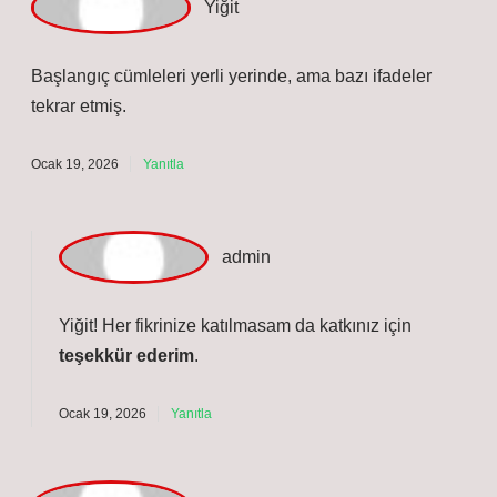
yüksek tır dorsesi kaç metre olabilir? En yüksek tır
dorsesi, maksimum metre yüksekliğe sahip olabilir .
Ocak 10, 2026
Yanıtla
a
dmin
Betül!
Yorumlarınız yazının
yapısını
sağlamlaştırdı.
Ocak 10, 2026
Yanıtla