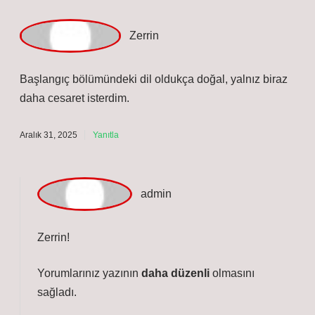
zenginlik kattı,
teşekkür ederim
.
Aralık 21, 2025
Yanıtla
Z
errin
Başlangıç bölümündeki dil oldukça doğal, yalnız biraz
daha cesaret isterdim.
Aralık 31, 2025
Yanıtla
a