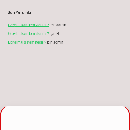
Reklam ve İletişim:
Skype: live:.cid.575569c608265c69
Yasal Uyarı:
Bu internet sitesi, herhangi bir marka, kurum veya şahıs
şirketi ile hiçbir bağlantısı bulunmamaktadır. Sitede yalnızca kendi
hazırladığımız makaleler paylaşılmaktadır. Burada yer alan içerikler
haber niteliği taşımamakta olup, gerçek kurum ve kişiler hakkında
paylaşım yapılmamaktadır. Gerçek kurum ve kişiler ile isim
benzerlikleri tamamen tesadüfidir. Sitemizdeki bilgiler taslak
halindedir ve tavsiye niteliği taşımazlar.
Sitemiz, 5651 Sayılı Kanun gereğince Bilgi Teknolojileri ve İletişim
Kurumu (BTK) tarafından onaylanmış bir Yer Sağlayıcı olarak hizmet
vermektedir. Bu nedenle, sitedeki içerikleri proaktif olarak denetleme
veya araştırma yükümlülüğümüz bulunmamaktadır. Ancak, üyelerimiz
yazdıkları içeriklerin sorumluluğunu taşımakta olup, siteye üye olarak bu
sorumluluğu kabul etmiş sayılırlar.
Hukuka ve yasal düzenlemelere aykırı olduğunu düşündüğünüz
içerikleri,
backlinkpanelicomtr@gmail.com
adresine bildirmeniz halinde,