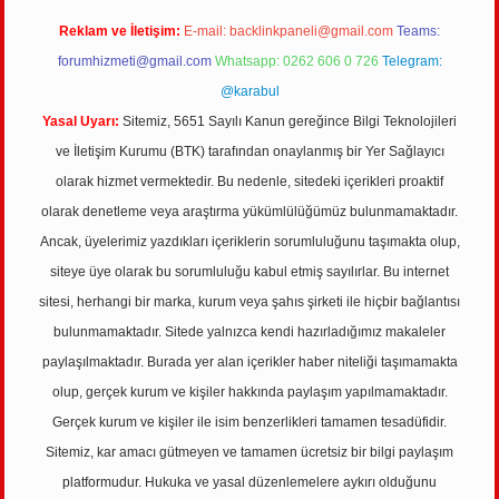
ilgili içerikler yasal süre içerisinde sitemizden kaldırılacaktır.
Arama
Son Yorumlar
Greyfurt kanı temizler mi ?
için
admin
Greyfurt kanı temizler mi ?
için
Hilal