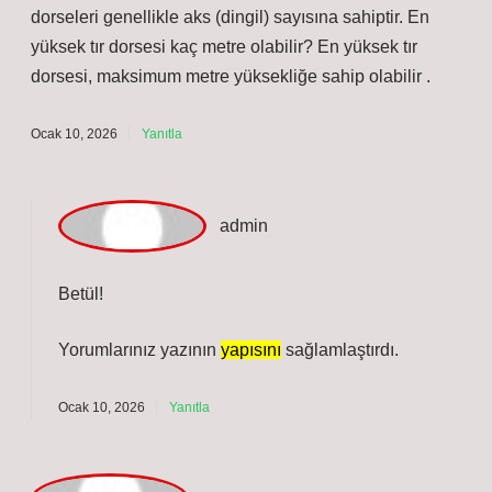
dmin
Naz Şahin!
Yorumlarınız yazının
görünümünü
zenginleştirdi.
Ocak 9, 2026
Yanıtla
B
etül
Dorseli tır kaç ton ? hakkında giriş bölümü okuması
kolay, fakat etki gücü düşük kalmış. Kısa bir yorum
daha eklemek isterim: Tır dorsesinde kaç aks var? Tır
dorseleri genellikle aks (dingil) sayısına sahiptir. En