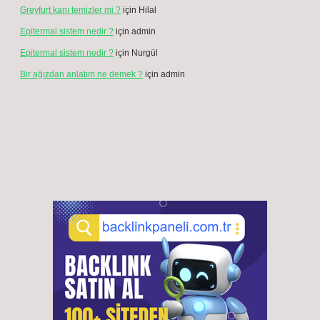
Sidebar
Son Yazılar
Ligament destekli ayak bilekliği gece takılabilir mi ?
Ağustos 7, 2026
Dizi bükerken ağrı neden olur ?
Ağustos 6, 2026
Avin anlamı ne ?
Ağustos 5, 2026
Akbank’ta döviz satış kuru nedir ?
Ağustos 3, 2026
9 kg omo ne kadar ?
Temmuz 30, 2026
6 haftalık gebelikte neye dikkat edilmeli ?
Temmuz 24, 2026
BMW lim uyarısı nasıl kapatılır ?
Temmuz 9, 2026
Ar marka batarya kimin ?
Temmuz 3, 2026