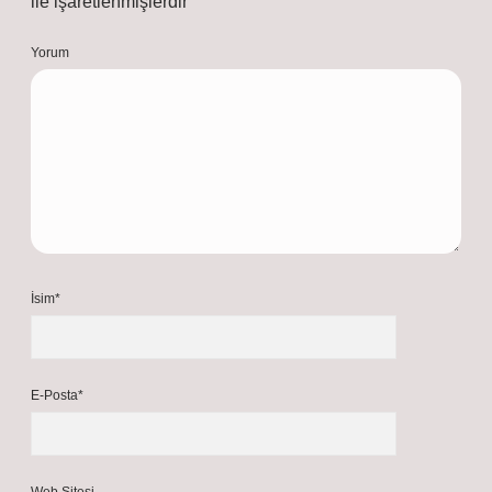
Ocak 20, 2026
Yanıtla
S
uat
İlk paragraf açılışı iyi, sadece birkaç ifade hafif kopuk
kalmış.
Şubat 13, 2026
Yanıtla
a
dmin