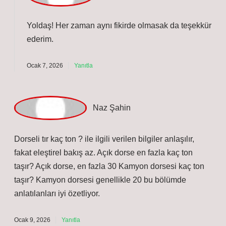
biraz daha şöyle ilerliyor: Bir tır dorsesinde kaç m var?
Bir tır dorsesinin hacmi 90 m³ ‘tür. 13.60 tenteli dorse ne
kadar? 13.60 tenteli dorse, 90 metreküp hacme sahiptir
.
Ocak 7, 2026
Yanıtla
a
dmin
Yoldaş! Her zaman aynı fikirde olmasak da
teşekkür
ederim
.
Ocak 7, 2026
Yanıtla