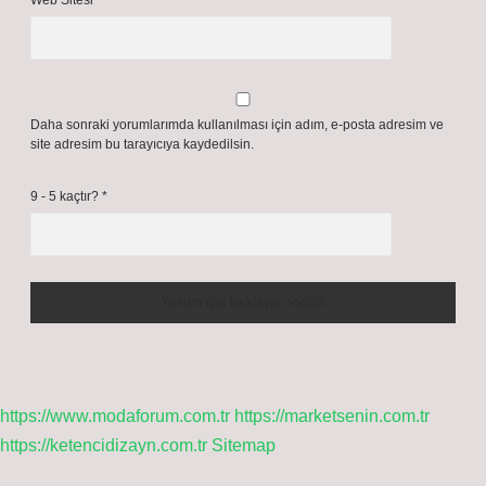
Suat!
Yorumunuz bana katkı sundu, hepsini
onaylamasam da
teşekkürler
.
Şubat 13, 2026
Yanıtla
Bir yanıt yazın
E-posta adresiniz yayınlanmayacak.
Gerekli alanlar
*
ile işaretlenmişlerdir
Yorum