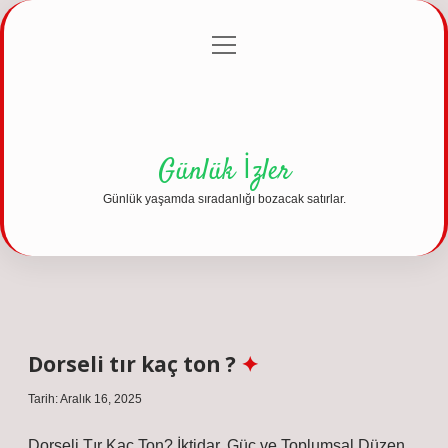
menüyü
Anasayfa
Gizlilik Politikası
Yasal Uyarı
aç
Hakkımızda
Günlük İzler
Günlük yaşamda sıradanlığı bozacak satırlar.
Dorseli tır kaç ton ?
Tarih: Aralık 16, 2025
Dorseli Tır Kaç Ton? İktidar, Güç ve Toplumsal Düzen