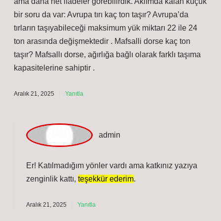
Dorseli tır kaç ton ? ilk cümlelerde hoş bir özet sunuyor,
ama daha net ifadeler görebilirdik. Aklımda kalan küçük
bir soru da var: Avrupa tırı kaç ton taşır? Avrupa’da
tırların taşıyabileceği maksimum yük miktarı 22 ile 24
ton arasında değişmektedir . Mafsalli dorse kaç ton
taşır? Mafsallı dorse, ağırlığa bağlı olarak farklı taşıma
kapasitelerine sahiptir .
Aralık 21, 2025
Yanıtla
a
dmin
Er! Katılmadığım yönler vardı ama katkınız yazıya