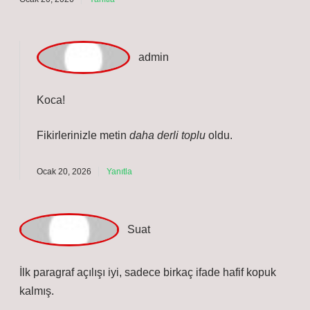
teşekkür ederim
.
Ocak 19, 2026
Yanıtla
K
oca
Dorseli tır kaç ton ? üzerine yazılanlar hoş görünüyor,
yine de bazı yerler kısa geçilmiş gibi. Bu kısım bana
şunu düşündürdü: Tenteli dorsenin farkı nedir? Tenteli
dorsenin farkı , yükleri dış etkenlerden korumak için
üstü ve yanları branda ile kaplanmış olmasıdır . Bu
özellikler sayesinde tenteli dorse, diğer dorse
türlerinden şu şekilde ayrılır: Hava Şartlarından Koruma
: Yağmur, kar, toz gibi etkenlere karşı yükleri korur .