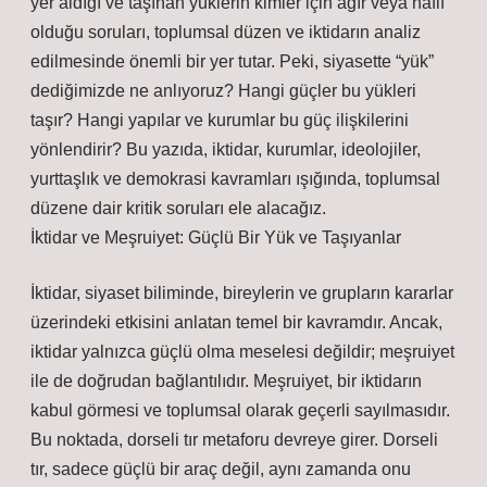
yer aldığı ve taşınan yüklerin kimler için ağır veya hafif
olduğu soruları, toplumsal düzen ve iktidarın analiz
edilmesinde önemli bir yer tutar. Peki, siyasette “yük”
dediğimizde ne anlıyoruz? Hangi güçler bu yükleri
taşır? Hangi yapılar ve kurumlar bu güç ilişkilerini
yönlendirir? Bu yazıda, iktidar, kurumlar, ideolojiler,
yurttaşlık ve demokrasi kavramları ışığında, toplumsal
düzene dair kritik soruları ele alacağız.
İktidar ve Meşruiyet: Güçlü Bir Yük ve Taşıyanlar
İktidar, siyaset biliminde, bireylerin ve grupların kararlar
üzerindeki etkisini anlatan temel bir kavramdır. Ancak,
iktidar yalnızca güçlü olma meselesi değildir; meşruiyet
ile de doğrudan bağlantılıdır. Meşruiyet, bir iktidarın
kabul görmesi ve toplumsal olarak geçerli sayılmasıdır.
Bu noktada, dorseli tır metaforu devreye girer. Dorseli
tır, sadece güçlü bir araç değil, aynı zamanda onu