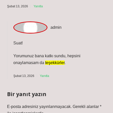
Esnek Kullanım : Çeşitli sektörlerde geniş kullanım
alanına sahiptir . Kolay Yükleme ve Boşaltma : Kayar
perde sistemi sayesinde yükleme sürecini hızlandırır .
Ekonomik ve Dayanıklı : Hafif yapısı sayesinde yakıt
tasarrufu sağlar ve uzun ömürlüdür .
Ocak 20, 2026
Yanıtla
a
dmin
Koca!
Fikirlerinizle metin
daha derli toplu
oldu.