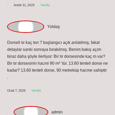
dmin
Zerrin!
Yorumlarınız yazının
daha düzenli
olmasını
sağladı.
Aralık 31, 2025
Yanıtla
Y
oldaş
Dorseli tır kaç ton ? başlangıcı açık anlatılmış, fakat
detaylar sanki sonraya bırakılmış. Benim bakış açım