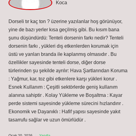
Yi
ğit
Başlangıç cümleleri yerli yerinde, ama bazı ifadeler
tekrar etmiş.
Ocak 19, 2026
Yanıtla
a
dmin
Yiğit! Her fikrinize katılmasam da katkınız için