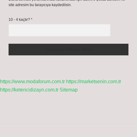
site adresim bu tarayıcıya kaydedilsin.
10 - 4 kaçtır?
*
https://www.modaforum.com.tr
https://marketsenin.com.tr
https://ketencidizayn.com.tr
Sitemap