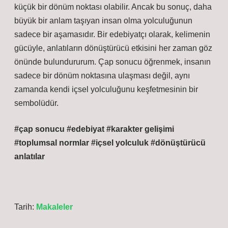
küçük bir dönüm noktası olabilir. Ancak bu sonuç, daha
büyük bir anlam taşıyan insan olma yolculuğunun
sadece bir aşamasıdır. Bir edebiyatçı olarak, kelimenin
gücüyle, anlatıların dönüştürücü etkisini her zaman göz
önünde bulundururum. Çap sonucu öğrenmek, insanın
sadece bir dönüm noktasına ulaşması değil, aynı
zamanda kendi içsel yolculuğunu keşfetmesinin bir
sembolüdür.
#çap sonucu #edebiyat #karakter gelişimi
#toplumsal normlar #içsel yolculuk #dönüştürücü
anlatılar
Tarih:
Makaleler