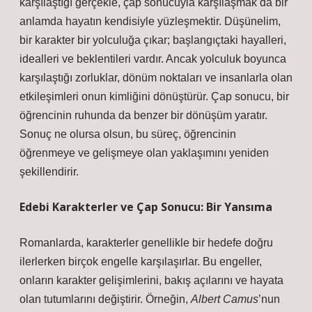
karşılaştığı gerçekle, çap sonucuyla karşılaşmak da bir
anlamda hayatın kendisiyle yüzleşmektir. Düşünelim,
bir karakter bir yolculuğa çıkar; başlangıçtaki hayalleri,
idealleri ve beklentileri vardır. Ancak yolculuk boyunca
karşılaştığı zorluklar, dönüm noktaları ve insanlarla olan
etkileşimleri onun kimliğini dönüştürür. Çap sonucu, bir
öğrencinin ruhunda da benzer bir dönüşüm yaratır.
Sonuç ne olursa olsun, bu süreç, öğrencinin
öğrenmeye ve gelişmeye olan yaklaşımını yeniden
şekillendirir.
Edebi Karakterler ve Çap Sonucu: Bir Yansıma
Romanlarda, karakterler genellikle bir hedefe doğru
ilerlerken birçok engelle karşılaşırlar. Bu engeller,
onların karakter gelişimlerini, bakış açılarını ve hayata
olan tutumlarını değiştirir. Örneğin,
Albert Camus
’nun