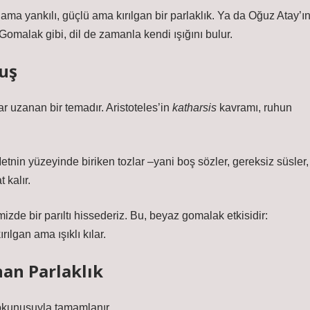
ama yankılı, güçlü ama kırılgan bir parlaklık. Ya da
Oğuz Atay’ı
. Gomalak gibi, dil de zamanla kendi ışığını bulur.
uş
 uzanan bir temadır. Aristoteles’in
katharsis
kavramı, ruhun
 Metnin yüzeyinde biriken tozlar –yani boş sözler, gereksiz süsler,
 kalır.
mizde bir parıltı hissederiz. Bu, beyaz gomalak etkisidir:
ılgan ama ışıklı kılar.
n Parlaklık
 dokunuşuyla tamamlanır.