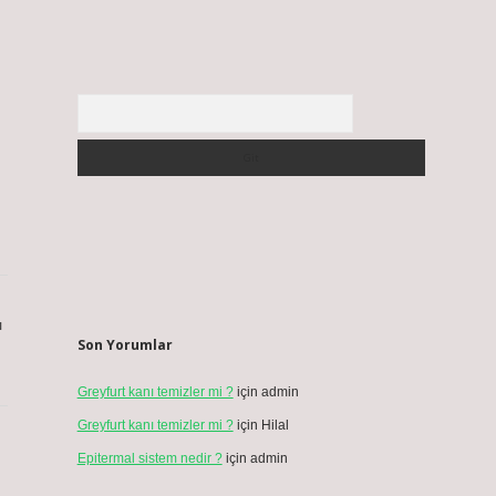
Arama
ı
Son Yorumlar
Greyfurt kanı temizler mi ?
için
admin
Greyfurt kanı temizler mi ?
için
Hilal
Epitermal sistem nedir ?
için
admin