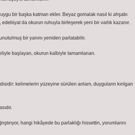
 duygu bir başka katman ekler.
Beyaz gomalak
nasıl ki ahşabı
debiyat da okurun ruhuyla birleşerek yeni bir varlık kazanır.
nutulmuş bir yanını yeniden parlatabilir.
n eliyle başlayan, okurun kalbiyle tamamlanan.
k
endisidir: kelimelerin yüzeyine sürülen anlam, duyguların kırılgan
sıdır.
ıştırıyor, hangi hikâyede bu parlaklığı hissettin, yorumlarını