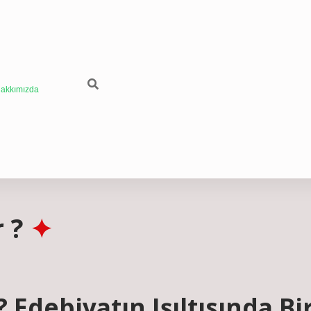
akkımızda
 ?
Edebiyatın Işıltısında Bi