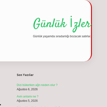
Günlük İzler
Günlük yaşamda sıradanlığı bozacak satırlar.
Sidebar
vdcasino günc
Son Yazılar
Dizi bükerken ağrı neden olur ?
Ağustos 6, 2026
Avin anlamı ne ?
Ağustos 5, 2026
r