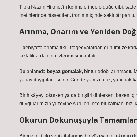
Tıpkı
Nazım Hikmet’in
kelimelerinde olduğu gibi; sade 
metinlerinde hissedilen, ironinin içinde saklı bir parıltı
Arınma, Onarım ve Yeniden Doğ
Edebiyatta arınma fikri, tragedyalardan günümüze kadar
fazlalıklardan temizlenmesini anlatır.
Bu anlamda
beyaz gomalak
, bir tür edebi arınmadır.
yapay duygular– silinir. Geride yalnızca öz, yani hakikat
Bir hikâyeyi okurken ya da bir şiiri dinlerken, bazen içi
duygularımızın yüzeyine sürülen ince bir katman, bizi kır
Okurun Dokunuşuyla Tamamlana
Bir metin, tıpkı yeni cilalanmış bir yüzey gibi, okurun