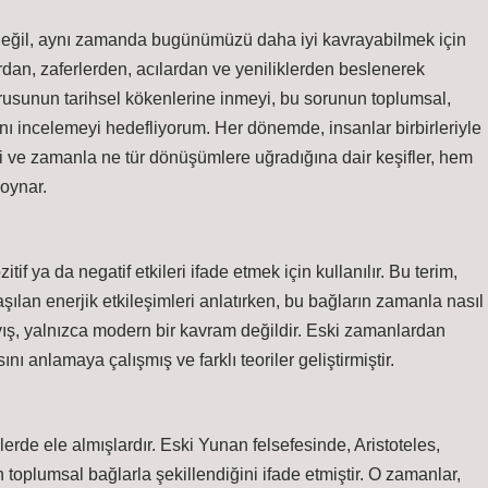
ğil, aynı zamanda bugünümüzü daha iyi kavrayabilmek için
rdan, zaferlerden, acılardan ve yeniliklerden beslenerek
sorusunun tarihsel kökenlerine inmeyi, bu sorunun toplumsal,
nı incelemeyi hedefliyorum. Her dönemde, insanlar birbirleriyle
isi ve zamanla ne tür dönüşümlere uğradığına dair keşifler, hem
 oynar.
tif ya da negatif etkileri ifade etmek için kullanılır. Bu terim,
şılaşılan enerjik etkileşimleri anlatırken, bu bağların zamanla nasıl
ayış, yalnızca modern bir kavram değildir. Eski zamanlardan
ı anlamaya çalışmış ve farklı teoriler geliştirmiştir.
imlerde ele almışlardır. Eski Yunan felsefesinde, Aristoteles,
 toplumsal bağlarla şekillendiğini ifade etmiştir. O zamanlar,