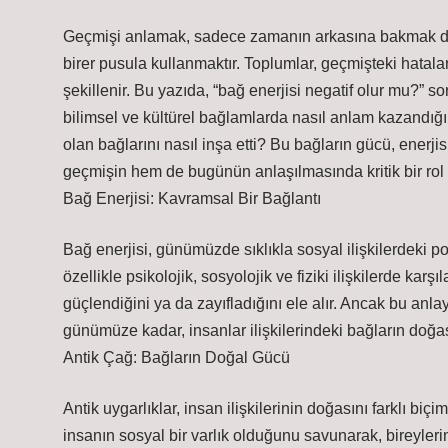
Geçmişi anlamak, sadece zamanın arkasına bakmak de
birer pusula kullanmaktır. Toplumlar, geçmişteki hatala
şekillenir. Bu yazıda, “bağ enerjisi negatif olur mu?” 
bilimsel ve kültürel bağlamlarda nasıl anlam kazandığı
olan bağlarını nasıl inşa etti? Bu bağların gücü, enerj
geçmişin hem de bugünün anlaşılmasında kritik bir rol
Bağ Enerjisi: Kavramsal Bir Bağlantı
Bağ enerjisi, günümüzde sıklıkla sosyal ilişkilerdeki pozi
özellikle psikolojik, sosyolojik ve fiziki ilişkilerde kar
güçlendiğini ya da zayıfladığını ele alır. Ancak bu anl
günümüze kadar, insanlar ilişkilerindeki bağların doğasın
Antik Çağ: Bağların Doğal Gücü
Antik uygarlıklar, insan ilişkilerinin doğasını farklı biç
insanın sosyal bir varlık olduğunu savunarak, bireylerin