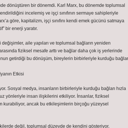
lçüde dönüştüren bir dönemdi. Karl Marx, bu dönemde toplumsal
llendirildiğini incelemiş ve işçi sınıfının sermaye sahipleriyle
 Marx’a göre, kapitalizm, işçi sınıfını kendi emek gücünü satmaya
 bir enerji yaratır.
değişimler, aile yapıları ve toplumsal bağların yeniden
 arasında fiziksel mesafe arttı ve bağlar daha çok iş yerlerinde
unun getirdiği bu dönüşüm, bireylerin birbirleriyle kurduğu bağlar
yanın Etkisi
iyor. Sosyal medya, insanların birbirleriyle kurduğu bağları hızla
yönleriyle insan ilişkilerini etkiliyor. İnsanlar, fiziksel
m kurabiliyor, ancak bu etkileşimlerin birçoğu yüzeysel
işkilerde değil, toplumsal düzeyde de kendini gösteriyor.