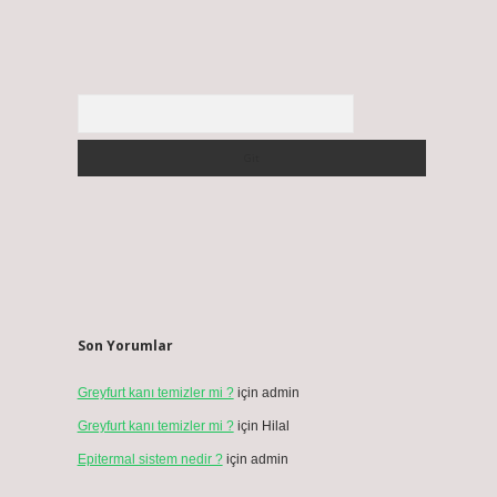
Arama
Son Yorumlar
Greyfurt kanı temizler mi ?
için
admin
Greyfurt kanı temizler mi ?
için
Hilal
Epitermal sistem nedir ?
için
admin