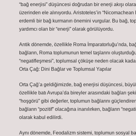
“bağ enerjisi” düşüncesi doğrudan bir enerji akışı olarak
üzerinden ele alınıyordu. Aristoteles’in “Nicomachean Et
erdemli bir bağ kurmanın önemini vurgular. Bu bağ, to
yardımcı olan bir “enerji” olarak görülüyordu.
Antik dönemde, özellikle Roma İmparatorluğu’nda, bağlar
bağların, Roma toplumunun temel taşlarını oluşturduğu
“negatifleşmesi”, toplumsal çöküşe neden olacak kadar k
Orta Çağ: Dini Bağlar ve Toplumsal Yapılar
Orta Çağ’a geldiğimizde, bağ enerjisi düşüncesi, büyük 
özellikle batı Avrupa’da bireyler arasındaki bağları şeki
“hoşgörü” gibi değerler, toplumun bağlarını güçlendire
bağların “pozitif” olacağına inanılırken, bağların “nega
olarak kabul edilirdi.
Aynı dönemde, Feodalizm sistemi, toplumun sosyal bağl