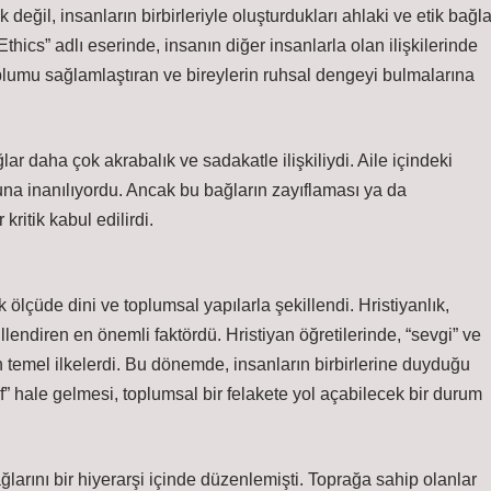
 değil, insanların birbirleriyle oluşturdukları ahlaki ve etik bağla
hics” adlı eserinde, insanın diğer insanlarla olan ilişkilerinde
plumu sağlamlaştıran ve bireylerin ruhsal dengeyi bulmalarına
 daha çok akrabalık ve sadakatle ilişkiliydi. Aile içindeki
na inanılıyordu. Ancak bu bağların zayıflaması ya da
ritik kabul edilirdi.
ölçüde dini ve toplumsal yapılarla şekillendi. Hristiyanlık,
llendiren en önemli faktördü. Hristiyan öğretilerinde, “sevgi” ve
n temel ilkelerdi. Bu dönemde, insanların birbirlerine duyduğu
tif” hale gelmesi, toplumsal bir felakete yol açabilecek bir durum
arını bir hiyerarşi içinde düzenlemişti. Toprağa sahip olanlar