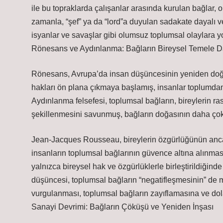
ile bu topraklarda çalışanlar arasında kurulan bağlar, ol
zamanla, “şef” ya da “lord”a duyulan sadakate dayalı ve
isyanlar ve savaşlar gibi olumsuz toplumsal olaylara yo
Rönesans ve Aydınlanma: Bağların Bireysel Temele 
Rönesans, Avrupa’da insan düşüncesinin yeniden doğuş
hakları ön plana çıkmaya başlamış, insanlar toplumdan
Aydınlanma felsefesi, toplumsal bağların, bireylerin r
şekillenmesini savunmuş, bağların doğasının daha çok 
Jean-Jacques Rousseau, bireylerin özgürlüğünün anc
insanların toplumsal bağlarının güvence altına alınma
yalnızca bireysel hak ve özgürlüklerle birleştirildiğin
düşüncesi, toplumsal bağların “negatifleşmesinin” de m
vurgulanması, toplumsal bağların zayıflamasına ve dola
Sanayi Devrimi: Bağların Çöküşü ve Yeniden İnşası