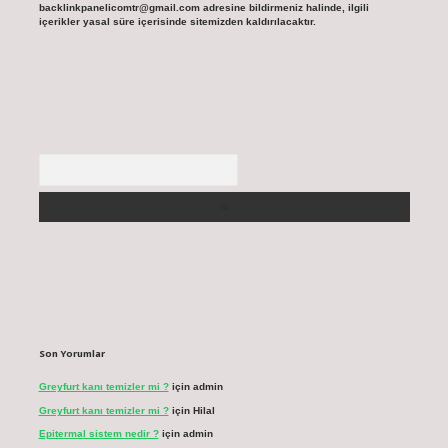
backlinkpanelicomtr@gmail.com
adresine bildirmeniz halinde, ilgili
içerikler yasal süre içerisinde sitemizden kaldırılacaktır.
Arama
Son Yorumlar
Greyfurt kanı temizler mi ?
için
admin
Greyfurt kanı temizler mi ?
için
Hilal
Epitermal sistem nedir ?
için
admin