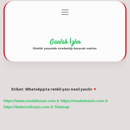
menüyü
Anasayfa
Gizlilik Politikası
Yasal Uyarı
aç
Hakkımızda
Günlük İzler
Günlük yaşamda sıradanlığı bozacak satırlar.
Etiket:
WhatsAppta renkli yazı nasıl yazılır
https://www.modaforum.com.tr
https://marketsenin.com.tr
https://ketencidizayn.com.tr
Sitemap