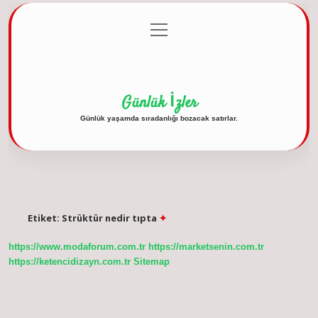
menüyü
Anasayfa
Gizlilik Politikası
Yasal Uyarı
aç
Hakkımızda
Günlük İzler
Günlük yaşamda sıradanlığı bozacak satırlar.
Etiket:
Strüktür nedir tıpta
https://www.modaforum.com.tr
https://marketsenin.com.tr
https://ketencidizayn.com.tr
Sitemap