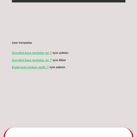
Son Yorumlar
Greyfurt kanı temizler mi ?
için
admin
Greyfurt kanı temizler mi ?
için
Hilal
Epitermal sistem nedir ?
için
admin
asino güncel giriş