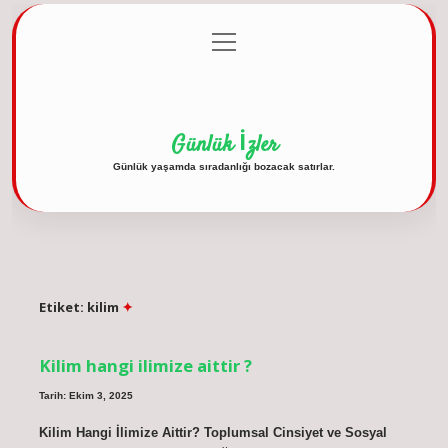
menüyü
Anasayfa
Gizlilik Politikası
Yasal Uyarı
aç
Hakkımızda
Günlük İzler
Günlük yaşamda sıradanlığı bozacak satırlar.
Etiket:
kilim
Kilim hangi ilimize aittir ?
Tarih: Ekim 3, 2025
Kilim Hangi İlimize Aittir? Toplumsal Cinsiyet ve Sosyal