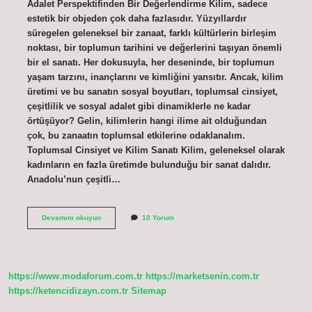
Adalet Perspektifinden Bir Değerlendirme Kilim, sadece
estetik bir objeden çok daha fazlasıdır. Yüzyıllardır
süregelen geleneksel bir zanaat, farklı kültürlerin birleşim
noktası, bir toplumun tarihini ve değerlerini taşıyan önemli
bir el sanatı. Her dokusuyla, her deseninde, bir toplumun
yaşam tarzını, inançlarını ve kimliğini yansıtır. Ancak, kilim
üretimi ve bu sanatın sosyal boyutları, toplumsal cinsiyet,
çeşitlilik ve sosyal adalet gibi dinamiklerle ne kadar
örtüşüyor? Gelin, kilimlerin hangi ilime ait olduğundan
çok, bu zanaatın toplumsal etkilerine odaklanalım.
Toplumsal Cinsiyet ve Kilim Sanatı Kilim, geleneksel olarak
kadınların en fazla üretimde bulunduğu bir sanat dalıdır.
Anadolu’nun çeşitli…
Kilim
Devamını okuyun
10 Yorum
hangi
ilimize
aittir
?
https://www.modaforum.com.tr
https://marketsenin.com.tr
https://ketencidizayn.com.tr
Sitemap