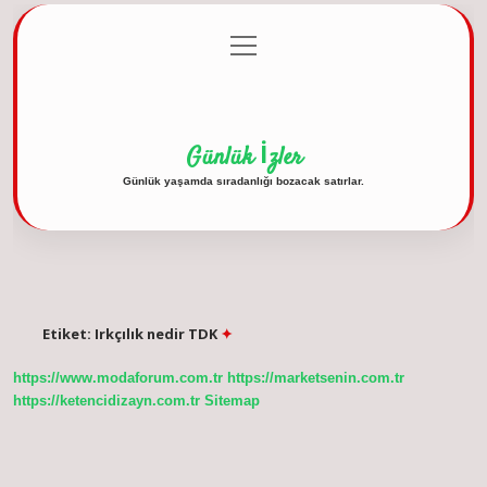
menüyü
Anasayfa
Gizlilik Politikası
Yasal Uyarı
aç
Hakkımızda
Günlük İzler
Günlük yaşamda sıradanlığı bozacak satırlar.
Etiket:
Irkçılık nedir TDK
https://www.modaforum.com.tr
https://marketsenin.com.tr
https://ketencidizayn.com.tr
Sitemap