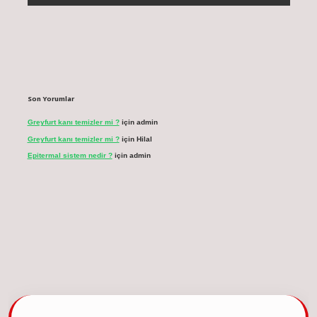
Son Yorumlar
Greyfurt kanı temizler mi ?
için
admin
Greyfurt kanı temizler mi ?
için
Hilal
Epitermal sistem nedir ?
için
admin
cel giriş