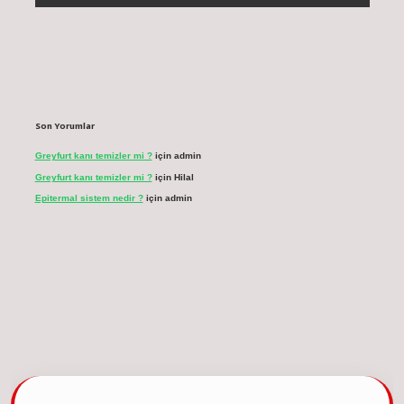
Son Yorumlar
Greyfurt kanı temizler mi ?
için
admin
Greyfurt kanı temizler mi ?
için
Hilal
Epitermal sistem nedir ?
için
admin
cel giriş