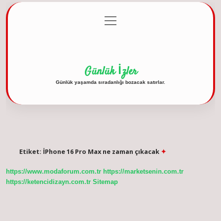
menüyü
Anasayfa
Gizlilik Politikası
Yasal Uyarı
aç
Hakkımızda
Günlük İzler
Günlük yaşamda sıradanlığı bozacak satırlar.
Etiket:
İPhone 16 Pro Max ne zaman çıkacak
https://www.modaforum.com.tr
https://marketsenin.com.tr
https://ketencidizayn.com.tr
Sitemap