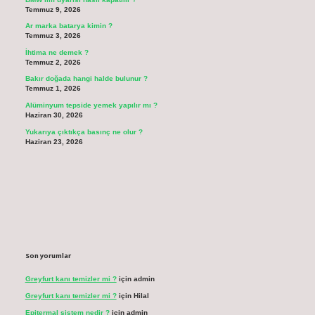
Temmuz 9, 2026
Ar marka batarya kimin ?
Temmuz 3, 2026
İhtima ne demek ?
Temmuz 2, 2026
Bakır doğada hangi halde bulunur ?
Temmuz 1, 2026
Alüminyum tepside yemek yapılır mı ?
Haziran 30, 2026
Yukarıya çıktıkça basınç ne olur ?
Haziran 23, 2026
Son yorumlar
Greyfurt kanı temizler mi ?
için
admin
Greyfurt kanı temizler mi ?
için
Hilal
Epitermal sistem nedir ?
için
admin