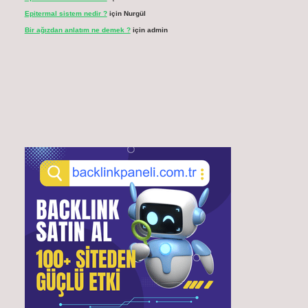
Epitermal sistem nedir ?
için
Nurgül
Bir ağızdan anlatım ne demek ?
için
admin