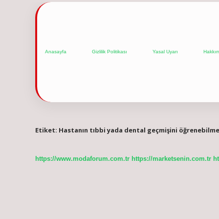
Anasayfa
Gizlilik Politikası
Yasal Uyarı
Hakkı
Etiket:
Hastanın tıbbi yada dental geçmişini öğrenebilmek
https://www.modaforum.com.tr
https://marketsenin.com.tr
h