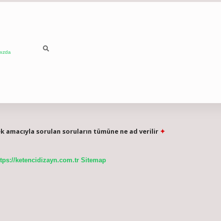
mızda
 amacıyla sorulan soruların tümüne ne ad verilir
ttps://ketencidizayn.com.tr
Sitemap