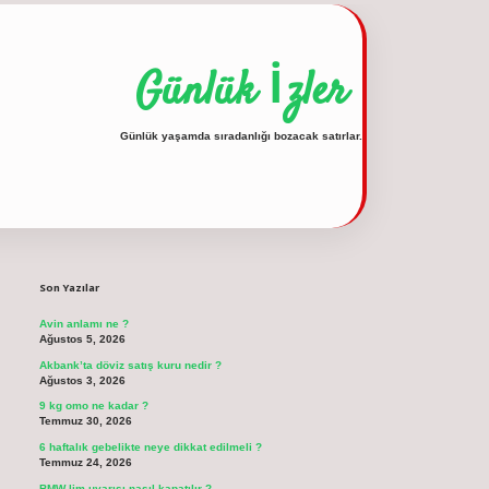
Günlük İzler
Günlük yaşamda sıradanlığı bozacak satırlar.
Sidebar
vdcasino güncel giriş
Son Yazılar
Avin anlamı ne ?
Ağustos 5, 2026
Akbank’ta döviz satış kuru nedir ?
Ağustos 3, 2026
9 kg omo ne kadar ?
Temmuz 30, 2026
6 haftalık gebelikte neye dikkat edilmeli ?
Temmuz 24, 2026
BMW lim uyarısı nasıl kapatılır ?