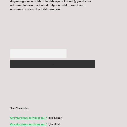
düşündüğünüz içerikleri,
backlinkpanelicomtr@gmail.com
adresine bildirmeniz halinde, ilgili içerikler yasal süre
içerisinde sitemizden kaldırılacaktır.
Arama
Son Yorumlar
Greyfurt kanı temizler mi ?
için
admin
Greyfurt kanı temizler mi ?
için
Hilal