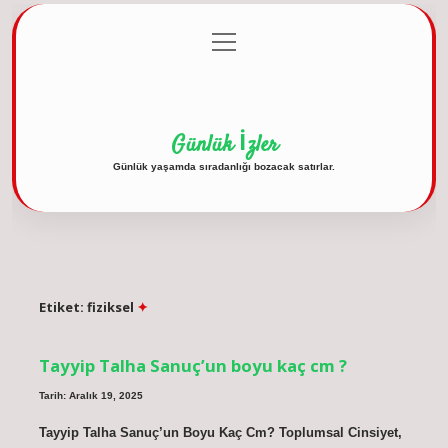
menüyü
Anasayfa
Gizlilik Politikası
Yasal Uyarı
aç
Hakkımızda
Günlük İzler
Günlük yaşamda sıradanlığı bozacak satırlar.
Etiket:
fiziksel
Tayyip Talha Sanuç’un boyu kaç cm ?
Tarih: Aralık 19, 2025
Tayyip Talha Sanuç’un Boyu Kaç Cm? Toplumsal Cinsiyet,