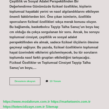
Çeşitlilik ve Sosyal Adalet Perspektifinden Bir
Değerlendirme Günümüzde fiziksel özellikler, kişilerin
toplumsal hayattaki yerini ve nasıl algılandıklarını etkileyen
önemli faktörlerden biri. Öne çıkan isimlerin, özellikle
sporcuların fiziksel özellikleri sıkça merak konusu oluyor.
Bu bağlamda, basketbolcu Tayyip Talha Sanuç’un boyu kaç
cm olduğu da çokça sorgulanan bir soru. Ancak, bu soruyu
toplumsal cinsiyet, çeşitlilik ve sosyal adalet
perspektifinden ele almak, sadece fiziksel ölçülerin ötesine
geçmeyi sağlıyor. Bu yazıda, fiziksel özelliklerin toplumsal
hayat üzerindeki etkilerini gözlemleyecek, bu tür soruların
toplumda nasıl farklı grupları etkilediğini tartışacağız.
Fiziksel Özellikler ve Toplumsal Cinsiyet Tayyip Talha
Sanuç’un boyu,…
Tayyip
Devamını okuyun
10 Yorum
Talha
Sanuç’un
boyu
kaç
cm
https://www.modaforum.com.tr
https://marketsenin.com.tr
?
https://ketencidizayn.com.tr
Sitemap